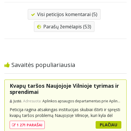
Visi peticijos komentarai (5)
Parašų žemėlapis (53)
Savaitės populiariausia
Kvapų taršos Naujojoje Vilnioje tyrimas ir
sprendimai
Justė.
Adresuota:
Aplinkos apsaugos departamentas prie Aplinkos ministerijos
Peticija ragina atsakingas institucijas skubiai ištirti ir spręsti
kvapų taršos problemą Naujojoje Vilnioje, kuri kyla dėl
buitinių atliekų sąvartyno Pramonės g. 141. Gyventojai
PLAČIAU
1 271 PARAŠAI
skundžiasi nuolatiniu stipriu atliekų kvapu, kuris neigiamai