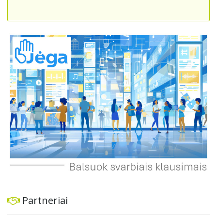
veikia jų gyvenimo kokybę. Peticijoje prašoma atlikti
išsamius tyrimus, įdiegti nuolatinius kontrolės
mechanizmus ir imtis veiksmingų priemonių problemai
spręsti, taip pat užtikrinti visuomenės informavimą apie
priimtus sprendimus ir planuojamus veiksmus.
Partneriai