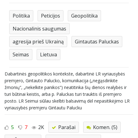
Politika
Peticijos
Geopolitika
Nacionalinis saugumas
agresija prieš Ukrainą
Gintautas Paluckas
Seimas
Lietuva
Dabartinės geopolitikos kontekste, dabartinė LR vyriausybės
premjero, Gintauto Palucko, komunikacija („negąsdinkite
žmonių”, „nekelkite panikos”) neatitinka šių dienos realybės ir
turi būtinai keistis, arba p. Paluckas turi trauktis iš premjero
posto. LR Seimui siūlau skelbti balsavimą dėl nepasitikėjimo LR
vyriausybės premjeru Gintautu Palucku
5
7
2K
Parašai
Komen. (5)