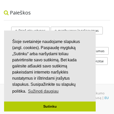
Paieškos
Prieš gėju eitynes
marihuanos legalizavimas
STOP
vaiku atemimas
Šioje svetainėje naudojame slapukus
(angl. cookies). Paspaudę mygtuką
Pilnos moksleivių vasaros atostogos
referendumas
„Sutinku“ arba naršydami toliau
patvirtinsite savo sutikimą. Bet kada
Keliu
jaunystės
Valandos
Rekvizitai
galėsite atšaukti savo sutikimą
Investicijos
pakeisdami interneto naršyklės
nustatymus ir ištrindami įrašytus
slapukus. Susipažinkite su slapukų
politika.
Sužinoti daugiau
© 2007 - 2026 Ne pelno siekianti organizacija VŠĮ "Pilietiškumo
platformos" į.k. 305719586. Įstaiga turi paramos gavėjo statusą |
EU
Petitions
|
U.S. Petitions
Sutinku
Svetainėje nauduojama
iDX
medžiaga.