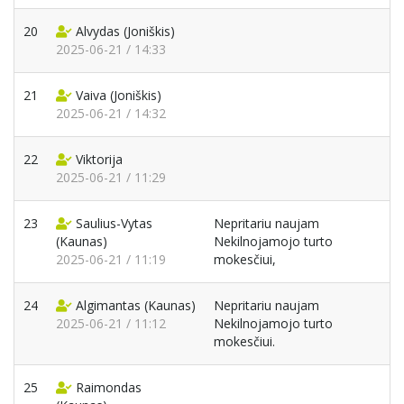
20
Alvydas
(Joniškis)
2025-06-21 / 14:33
21
Vaiva
(Joniškis)
2025-06-21 / 14:32
22
Viktorija
2025-06-21 / 11:29
23
Saulius-Vytas
Nepritariu naujam
(Kaunas)
Nekilnojamojo turto
2025-06-21 / 11:19
mokesčiui,
24
Algimantas
(Kaunas)
Nepritariu naujam
2025-06-21 / 11:12
Nekilnojamojo turto
mokesčiui.
25
Raimondas