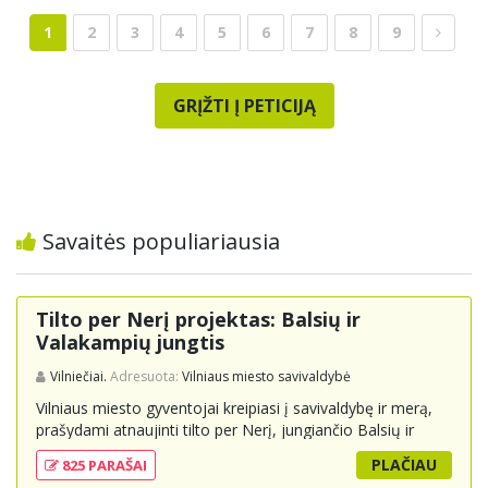
1
2
3
4
5
6
7
8
9
GRĮŽTI Į PETICIJĄ
Savaitės populiariausia
Tilto per Nerį projektas: Balsių ir
Valakampių jungtis
Vilniečiai.
Adresuota:
Vilniaus miesto savivaldybė
Vilniaus miesto gyventojai kreipiasi į savivaldybę ir merą,
prašydami atnaujinti tilto per Nerį, jungiančio Balsių ir
Valakampių kryptis, projektą ir įtraukti jį į miesto
PLAČIAU
825 PARAŠAI
strateginius susisiekimo planus. Šis tiltas ne tik padėtų