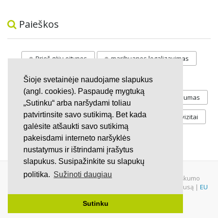
Paieškos
Prieš gėju eitynes
marihuanos legalizavimas
STOP
vaiku atemimas
Šioje svetainėje naudojame slapukus
(angl. cookies). Paspaudę mygtuką
Pilnos moksleivių vasaros atostogos
referendumas
„Sutinku“ arba naršydami toliau
patvirtinsite savo sutikimą. Bet kada
Keliu
jaunystės
Valandos
Rekvizitai
galėsite atšaukti savo sutikimą
Investicijos
pakeisdami interneto naršyklės
nustatymus ir ištrindami įrašytus
slapukus. Susipažinkite su slapukų
politika.
Sužinoti daugiau
© 2007 - 2026 Ne pelno siekianti organizacija VŠĮ "Pilietiškumo
platformos" į.k. 305719586. Įstaiga turi paramos gavėjo statusą |
EU
Petitions
|
U.S. Petitions
Sutinku
Svetainėje nauduojama
iDX
medžiaga.