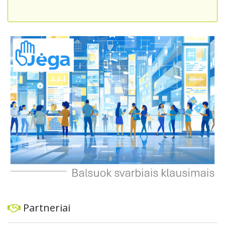
sumažinti eismo spūstis ir sutrumpintų keliones, bet ir
skatintų tvarią miesto plėtrą bei darnų judumą,
suteikdamas daugiau susisiekimo galimybių tiek
automobiliams, tiek viešajam transportui, pėstiesiems ir
dviratininkams. Gyventojai ragina atlikti techninę,
ekonominę ir transporto analizę, organizuoti viešas
konsultacijas ir integruoti projektą į ilgalaikius miesto
planus, siekiant užtikrinti transporto sistemos patikimumą
ir prisitaikymą prie sparčiai augančio miesto poreikių.
Partneriai