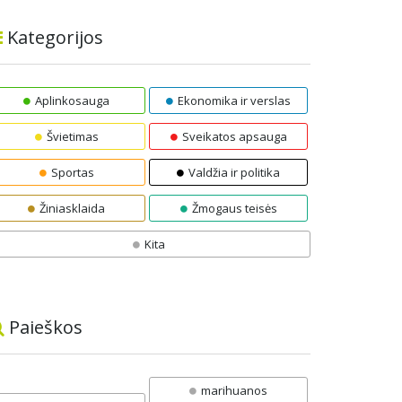
Kategorijos
Aplinkosauga
Ekonomika ir verslas
Švietimas
Sveikatos apsauga
Sportas
Valdžia ir politika
Žiniasklaida
Žmogaus teisės
Kita
Paieškos
marihuanos