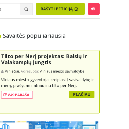
RAŠYTI PETICIJĄ
Savaitės populiariausia
Tilto per Nerį projektas: Balsių ir
Valakampių jungtis
Vilniečiai.
Adresuota:
Vilniaus miesto savivaldybė
Vilniaus miesto gyventojai kreipiasi į savivaldybę ir
merą, prašydami atnaujinti tilto per Nerį,
jungiančio Balsių ir Valakampių kryptis, projektą ir
PLAČIAU
849 PARAŠAI
įtraukti jį į miesto strateginius susisiekimo planus.
Šis tiltas ne tik padėtų sumažinti eismo spūstis ir
sutrumpintų keliones, bet ir skatintų tvarią miesto
plėtrą bei darnų judumą, suteikdamas daugiau
susisiekimo galimybių tiek automobiliams, tiek
viešajam transportui, pėstiesiems ir