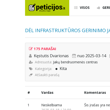
VISOS
GERI
DĖL INFRASTRUKTŪROS GERINIMO J
175 PARAŠAI
Kęstutis Dvarionas
nuo 2025-03-14
Adresuota:
Jakų bendruomenės centras
Kita
Kategorija:
Atšaukti parašą
#
Vardas
Komentaras
1
Neskelbiama
Šis įrašas yra 
2025-03-18 / 21:59