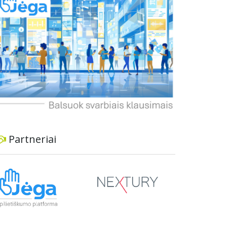
dviratininkams. Gyventojai ragina atlikti techninę,
ekonominę ir transporto analizę, organizuoti
viešas konsultacijas ir integruoti projektą į
ilgalaikius miesto planus, siekiant užtikrinti
transporto sistemos patikimumą ir prisitaikymą
prie sparčiai augančio miesto poreikių.
Partneriai