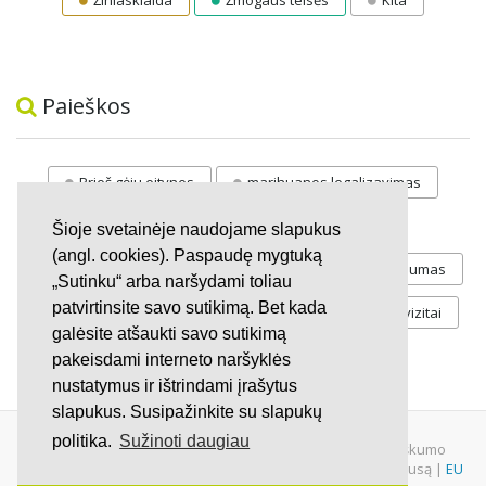
Žiniasklaida
Žmogaus teisės
Kita
Paieškos
Prieš gėju eitynes
marihuanos legalizavimas
STOP
vaiku atemimas
Šioje svetainėje naudojame slapukus
(angl. cookies). Paspaudę mygtuką
Pilnos moksleivių vasaros atostogos
referendumas
„Sutinku“ arba naršydami toliau
patvirtinsite savo sutikimą. Bet kada
Keliu
jaunystės
Valandos
Rekvizitai
galėsite atšaukti savo sutikimą
Investicijos
pakeisdami interneto naršyklės
nustatymus ir ištrindami įrašytus
slapukus. Susipažinkite su slapukų
politika.
Sužinoti daugiau
© 2007 - 2026 Ne pelno siekianti organizacija VŠĮ "Pilietiškumo
platformos" į.k. 305719586. Įstaiga turi paramos gavėjo statusą |
EU