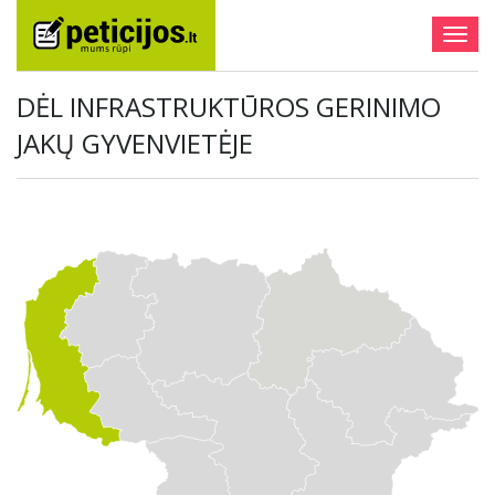
Togg
navig
DĖL INFRASTRUKTŪROS GERINIMO
JAKŲ GYVENVIETĖJE