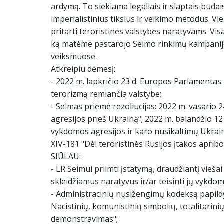
ardymą. To siekiama legaliais ir slaptais būdai
imperialistinius tikslus ir veikimo metodus. Vieš
pritarti teroristinės valstybės naratyvams. Vis
ką matėme pastarojo Seimo rinkimų kampanijoje
veiksmuose.
Atkreipiu dėmesį:
- 2022 m. lapkričio 23 d. Europos Parlamentas 
terorizmą remiančia valstybe;
- Seimas priėmė rezoliucijas: 2022 m. vasario 24
agresijos prieš Ukrainą“; 2022 m. balandžio 12 
vykdomos agresijos ir karo nusikaltimų Ukrain
XIV-181 "Dėl teroristinės Rusijos įtakos apribo
SIŪLAU:
- LR Seimui priimti įstatymą, draudžiantį viešai
skleidžiamus naratyvus ir/ar teisinti jų vykdom
- Administracinių nusižengimų kodeksą papildy
Nacistinių, komunistinių simbolių, totalitarini
demonstravimas";