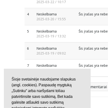
2025-03-22 / 10:17
4
Neskelbiama
Šis įrašas yra neb
2025-03-20 / 15:55
5
Neskelbiama
Šis įrašas yra neb
2025-03-19 / 13:32
6
Neskelbiama
Šis įrašas yra neb
2025-03-19 / 09:02
7
Neskelbiama
Šis įrašas yra neb
2025-03-17 / 18:25
Šioje svetainėje naudojame slapukus
(angl. cookies). Paspaudę mygtuką
Visi peticijos komentarai 
„Sutinku“ arba naršydami toliau
patvirtinsite savo sutikimą. Bet kada
galėsite atšaukti savo sutikimą