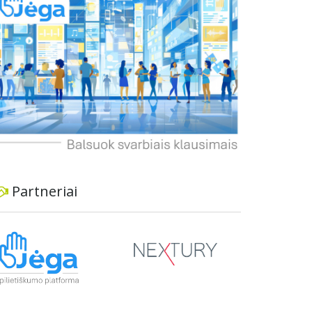
dviratininkams. Gyventojai ragina atlikti techninę,
ekonominę ir transporto analizę, organizuoti
viešas konsultacijas ir integruoti projektą į
ilgalaikius miesto planus, siekiant užtikrinti
transporto sistemos patikimumą ir prisitaikymą
prie sparčiai augančio miesto poreikių.
Partneriai