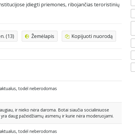
stitucijose įdiegti priemones, ribojančias teroristinių
. (13)
Žemėlapis
Kopijuoti nuorodą
eaktualus, todėl neberodomas
augiau, ir nieko nėra daroma. Botai siaučia socialiniuose
e yra daug pažeidžiamų asmenų ir kurie nėra moderuojami.
eaktualus, todėl neberodomas