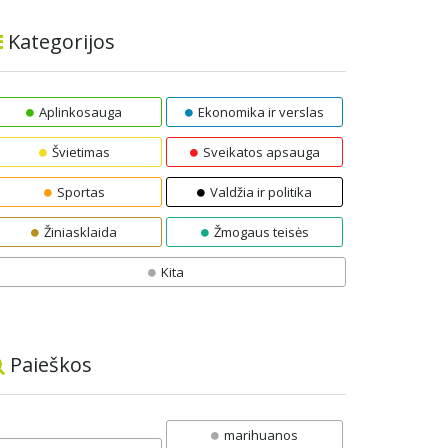
Kategorijos
Aplinkosauga
Ekonomika ir verslas
Švietimas
Sveikatos apsauga
Sportas
Valdžia ir politika
Žiniasklaida
Žmogaus teisės
Kita
Paieškos
marihuanos