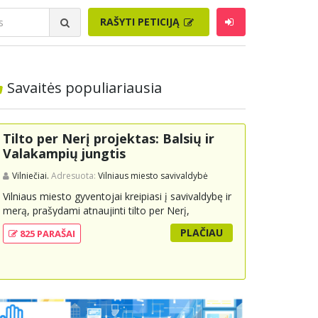
RAŠYTI PETICIJĄ
Savaitės populiariausia
Tilto per Nerį projektas: Balsių ir
Valakampių jungtis
Vilniečiai.
Adresuota:
Vilniaus miesto savivaldybė
Vilniaus miesto gyventojai kreipiasi į savivaldybę ir
merą, prašydami atnaujinti tilto per Nerį,
jungiančio Balsių ir Valakampių kryptis, projektą ir
PLAČIAU
825 PARAŠAI
įtraukti jį į miesto strateginius susisiekimo planus.
Šis tiltas ne tik padėtų sumažinti eismo spūstis ir
sutrumpintų keliones, bet ir skatintų tvarią miesto
plėtrą bei darnų judumą, suteikdamas daugiau
susisiekimo galimybių tiek automobiliams, tiek
viešajam transportui, pėstiesiems ir