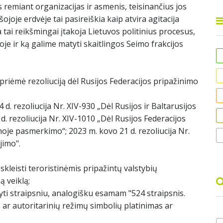
s remiant organizacijas ir asmenis, teisinančius jos
ojoje erdvėje tai pasireiškia kaip atvira agitacija
a tai reikšmingai įtakoja Lietuvos politinius procesus,
 ir ką galime matyti skaitlingos Seimo frakcijos
priėmė rezoliuciją dėl Rusijos Federacijos pripažinimo
 d. rezoliucija Nr. XIV-930 „Dėl Rusijos ir Baltarusijos
d. rezoliucija Nr. XIV-1010 „Dėl Rusijos Federacijos
oje pasmerkimo“; 2023 m. kovo 21 d. rezoliucija Nr.
jimo".
 skleisti teroristinėmis pripažintų valstybių
ą veiklą;
ti straipsniu, analogišku esamam "524 straipsnis.
ų ar autoritarinių režimų simbolių platinimas ar