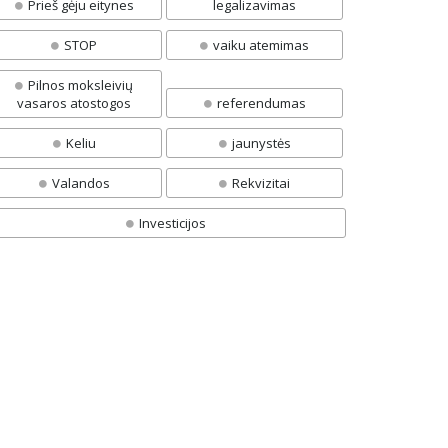
Prieš gėju eitynes
legalizavimas
STOP
vaiku atemimas
Pilnos moksleivių
vasaros atostogos
referendumas
Keliu
jaunystės
Valandos
Rekvizitai
Investicijos