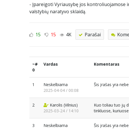
- Įpareigoti Vyriausybę jos kontroliuojamose in
valstybių naratyvo sklaidą.
15
15
4K
Parašai
Komen
~#
Vardas
Komentaras
0
1
Neskelbiama
Šis įrašas yra neb
2025-04-04 / 00:08
2
Karolis
(Vilnius)
Kuo toliau tuo jų d
2025-03-24 / 14:10
tinkluose, kuriuos
3
Neskelbiama
Šis įrašas yra neb