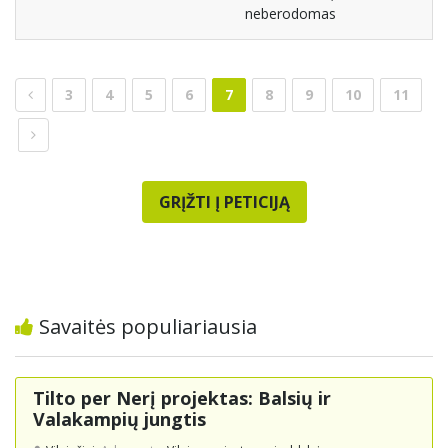
neberodomas
3
4
5
6
7
8
9
10
11
GRĮŽTI Į PETICIJĄ
Savaitės populiariausia
Tilto per Nerį projektas: Balsių ir
Valakampių jungtis