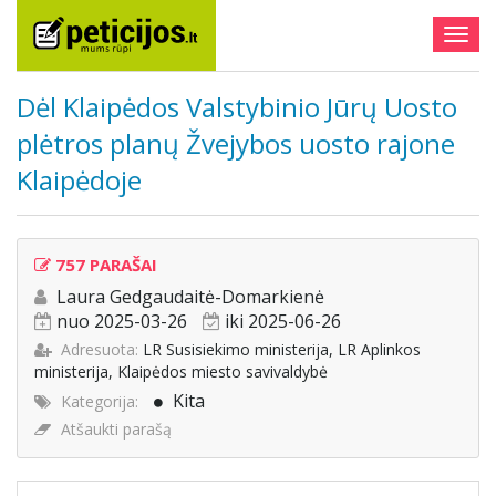
Togg
navig
Dėl Klaipėdos Valstybinio Jūrų Uosto
plėtros planų Žvejybos uosto rajone
Klaipėdoje
757 PARAŠAI
Laura Gedgaudaitė-Domarkienė
nuo 2025-03-26
iki 2025-06-26
Adresuota:
LR Susisiekimo ministerija, LR Aplinkos
ministerija, Klaipėdos miesto savivaldybė
Kita
Kategorija:
Atšaukti parašą