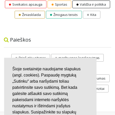
Sveikatos apsauga
Sportas
Valdžia ir politika
Žiniasklaida
Žmogaus teisės
Kita
Paieškos
Prieš gėju eitynes
marihuanos legalizavimas
STOP
vaiku atemimas
Šioje svetainėje naudojame slapukus
(angl. cookies). Paspaudę mygtuką
Pilnos moksleivių vasaros atostogos
referendumas
„Sutinku“ arba naršydami toliau
patvirtinsite savo sutikimą. Bet kada
Keliu
jaunystės
Valandos
Rekvizitai
galėsite atšaukti savo sutikimą
Investicijos
pakeisdami interneto naršyklės
nustatymus ir ištrindami įrašytus
slapukus. Susipažinkite su slapukų