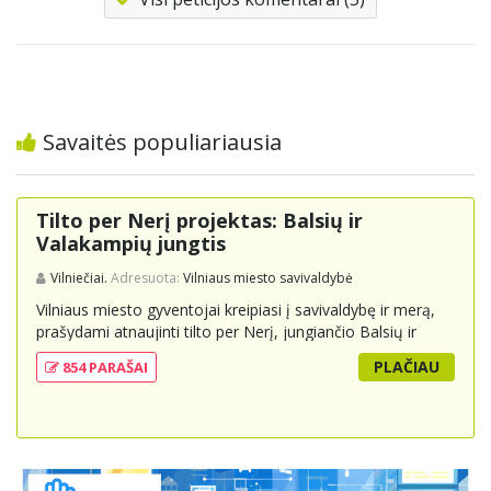
Savaitės populiariausia
Tilto per Nerį projektas: Balsių ir
Valakampių jungtis
Vilniečiai.
Adresuota:
Vilniaus miesto savivaldybė
Vilniaus miesto gyventojai kreipiasi į savivaldybę ir merą,
prašydami atnaujinti tilto per Nerį, jungiančio Balsių ir
Valakampių kryptis, projektą ir įtraukti jį į miesto
PLAČIAU
854 PARAŠAI
strateginius susisiekimo planus. Šis tiltas ne tik padėtų
sumažinti eismo spūstis ir sutrumpintų keliones, bet ir
skatintų tvarią miesto plėtrą bei darnų judumą,
suteikdamas daugiau susisiekimo galimybių tiek
automobiliams, tiek viešajam transportui, pėstiesiems ir
dviratininkams. Gyventojai ragina atlikti techninę,