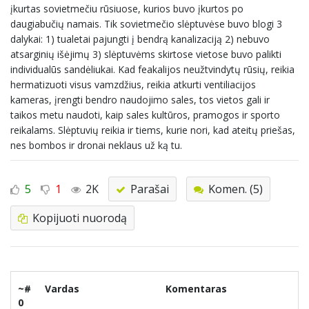
įkurtas sovietmečiu rūsiuose, kurios buvo įkurtos po
daugiabučių namais. Tik sovietmečio slėptuvėse buvo blogi 3
dalykai: 1) tualetai pajungti į bendrą kanalizaciją 2) nebuvo
atsarginių išėjimų 3) slėptuvėms skirtose vietose buvo palikti
individualūs sandėliukai. Kad feakalijos neužtvindytų rūsių, reikia
hermatizuoti visus vamzdžius, reikia atkurti ventiliacijos
kameras, įrengti bendro naudojimo sales, tos vietos gali ir
taikos metu naudoti, kaip sales kultūros, pramogos ir sporto
reikalams. Slėptuvių reikia ir tiems, kurie nori, kad ateitų priešas,
nes bombos ir dronai neklaus už ką tu.
5
1
2K
Parašai
Komen. (5)
Kopijuoti nuorodą
~#
Vardas
Komentaras
0