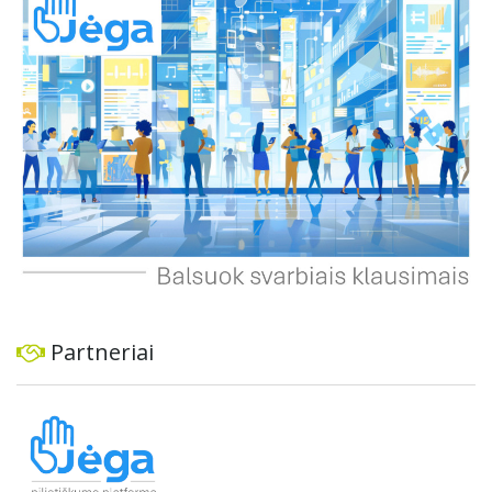
ekonominę ir transporto analizę, organizuoti viešas
konsultacijas ir integruoti projektą į ilgalaikius miesto
planus, siekiant užtikrinti transporto sistemos patikimumą
ir prisitaikymą prie sparčiai augančio miesto poreikių.
Partneriai