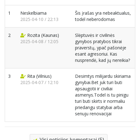
1
Neskelbiama
Šis įrašas yra nebeaktualus,
2025-04-10 / 22:13
todėl neberodomas
2
Rozita
(Kaunas)
Slėptuvės ir civilinės
2025-04-08 / 12:05
gynybos pratybos tikrai
praverstų, ypač pašonėje
esant agresoriui. Kas
nusprendė, kad jų nereikia?
3
Rita
(Vilnius)
Desimtys milijardu skiriama
2025-04-07 / 12:10
gynybai.Bet juk turi buti
apsaugotii ir civiliai
asmenys.Todel is tu pinigu
turi buti skirts ir normaliu
priedangu statybai arba
senuju renovacijai
Visi peticijos komentarai (5)