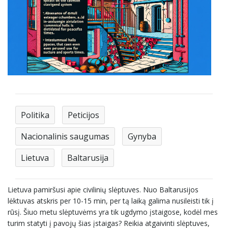
Politika
Peticijos
Nacionalinis saugumas
Gynyba
Lietuva
Baltarusija
Lietuva pamiršusi apie civilinių slėptuves. Nuo Baltarusijos
lėktuvas atskris per 10-15 min, per tą laiką galima nusileisti tik į
rūsį. Šiuo metu slėptuvėms yra tik ugdymo įstaigose, kodėl mes
turim statyti į pavojų šias įstaigas? Reikia atgaivinti slėptuves,