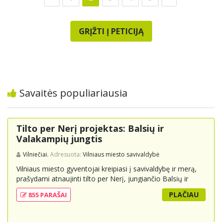
GRĮŽTI Į PETICIJĄ
Savaitės populiariausia
Tilto per Nerį projektas: Balsių ir
Valakampių jungtis
Vilniečiai.
Adresuota:
Vilniaus miesto savivaldybė
Vilniaus miesto gyventojai kreipiasi į savivaldybę ir merą,
prašydami atnaujinti tilto per Nerį, jungiančio Balsių ir
Valakampių kryptis, projektą ir įtraukti jį į miesto
PLAČIAU
855 PARAŠAI
strateginius susisiekimo planus. Šis tiltas ne tik padėtų
sumažinti eismo spūstis ir sutrumpintų keliones, bet ir
skatintų tvarią miesto plėtrą bei darnų judumą,