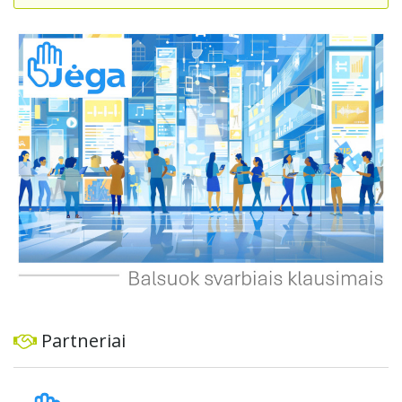
suteikdamas daugiau susisiekimo galimybių tiek
automobiliams, tiek viešajam transportui, pėstiesiems ir
dviratininkams. Gyventojai ragina atlikti techninę,
ekonominę ir transporto analizę, organizuoti viešas
konsultacijas ir integruoti projektą į ilgalaikius miesto
planus, siekiant užtikrinti transporto sistemos patikimumą
ir prisitaikymą prie sparčiai augančio miesto poreikių.
Partneriai