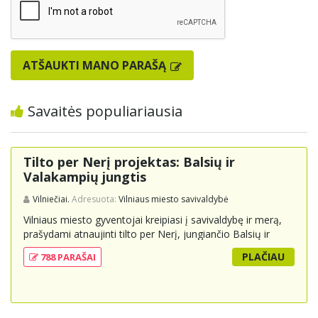
ATŠAUKTI MANO PARAŠĄ
Savaitės populiariausia
Tilto per Nerį projektas: Balsių ir
Valakampių jungtis
Vilniečiai.
Adresuota:
Vilniaus miesto savivaldybė
Vilniaus miesto gyventojai kreipiasi į savivaldybę ir merą,
prašydami atnaujinti tilto per Nerį, jungiančio Balsių ir
Valakampių kryptis, projektą ir įtraukti jį į miesto
PLAČIAU
788 PARAŠAI
strateginius susisiekimo planus. Šis tiltas ne tik padėtų
sumažinti eismo spūstis ir sutrumpintų keliones, bet ir
skatintų tvarią miesto plėtrą bei darnų judumą,
suteikdamas daugiau susisiekimo galimybių tiek