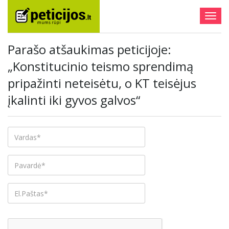
Togg
navig
Parašo atšaukimas peticijoje:
„Konstitucinio teismo sprendimą
pripažinti neteisėtu, o KT teisėjus
įkalinti iki gyvos galvos“