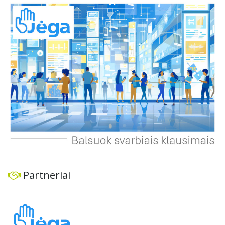
automobiliams, tiek viešajam transportui, pėstiesiems ir
dviratininkams. Gyventojai ragina atlikti techninę,
ekonominę ir transporto analizę, organizuoti viešas
konsultacijas ir integruoti projektą į ilgalaikius miesto
planus, siekiant užtikrinti transporto sistemos patikimumą
ir prisitaikymą prie sparčiai augančio miesto poreikių.
Partneriai