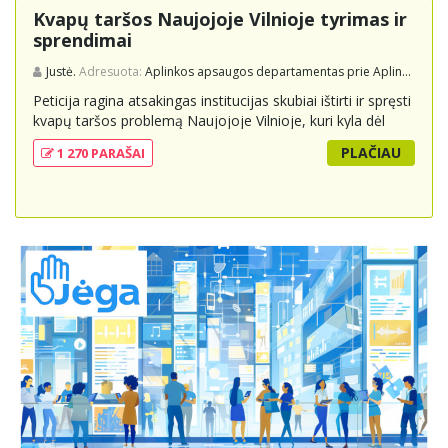
Kvapų taršos Naujojoje Vilnioje tyrimas ir
sprendimai
Justė.
Adresuota:
Aplinkos apsaugos departamentas prie Aplinkos ministerijos
Peticija ragina atsakingas institucijas skubiai ištirti ir spręsti
kvapų taršos problemą Naujojoje Vilnioje, kuri kyla dėl
buitinių atliekų sąvartyno Pramonės g. 141. Gyventojai
PLAČIAU
1 270 PARAŠAI
skundžiasi nuolatiniu stipriu atliekų kvapu, kuris neigiamai
veikia jų gyvenimo kokybę. Peticijoje prašoma atlikti
išsamius tyrimus, įdiegti nuolatinius kontrolės
mechanizmus ir imtis veiksmingų priemonių problemai
spręsti, taip pat užtikrinti visuomenės informavimą apie
priimtus sprendimus ir planuojamus veiksmus.