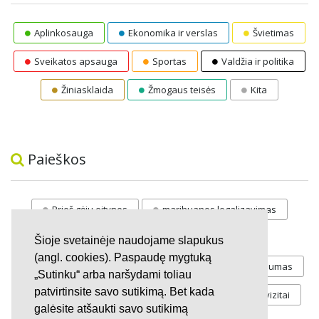
Aplinkosauga
Ekonomika ir verslas
Švietimas
Sveikatos apsauga
Sportas
Valdžia ir politika
Žiniasklaida
Žmogaus teisės
Kita
Paieškos
Prieš gėju eitynes
marihuanos legalizavimas
STOP
vaiku atemimas
Šioje svetainėje naudojame slapukus
(angl. cookies). Paspaudę mygtuką
Pilnos moksleivių vasaros atostogos
referendumas
„Sutinku“ arba naršydami toliau
patvirtinsite savo sutikimą. Bet kada
Keliu
jaunystės
Valandos
Rekvizitai
galėsite atšaukti savo sutikimą