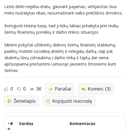
Leisti dirbti nepilnu etatu, gaunant pajamas, viršijančias šiuo
metu nustatytas ribas, nesumažinant vaiko priežiūros išmokos;
Koreguoti teisinę bazę, kad ji būtų labiau pritaikyta prie realių
šeimų finansinių poreikių ir darbo rinkos situacijos.
Minimi pokyčiai užtikrintų didesnį šeimų finansinį stabilumą,
padėtų mažinti socialinę atskirtį ir nelegalų darbą, taip pat
skatintų tėvų įsitraukimą į darbo rinką ir taptų dar viena
apčiuopiama priežastimi Lietuvoje jauniems žmonėms kurti
šeimas.
0
0
3K
Parašai
Komen. (3)
Žemėlapis
Kopijuoti nuorodą
~#
Vardas
Komentaras
0