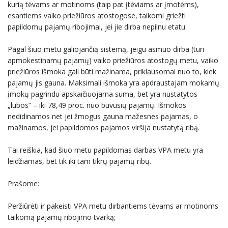
kurią tėvams ar motinoms (taip pat įtėviams ar įmotėms),
esantiems vaiko priežiūros atostogose, taikomi griežti
papildomų pajamų ribojimai, jei jie dirba nepilnu etatu.
Pagal šiuo metu galiojančią sistemą, jeigu asmuo dirba (turi
apmokestinamų pajamų) vaiko priežiūros atostogų metu, vaiko
priežiūros išmoka gali būti mažinama, priklausomai nuo to, kiek
pajamų jis gauna. Maksimali išmoka yra apdraustajam mokamų
įmokų pagrindu apskaičiuojama suma, bet yra nustatytos
„lubos“ – iki 78,49 proc. nuo buvusių pajamų. Išmokos
nedidinamos net jei žmogus gauna mažesnes pajamas, o
mažinamos, jei papildomos pajamos viršija nustatytą ribą.
Tai reiškia, kad šiuo metu papildomas darbas VPA metu yra
leidžiamas, bet tik iki tam tikrų pajamų ribų.
Prašome:
Peržiūrėti ir pakeisti VPA metu dirbantiems tėvams ar motinoms
taikomą pajamų ribojimo tvarką;