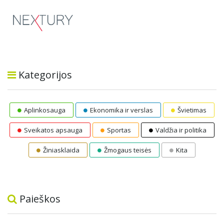
Kategorijos
Aplinkosauga
Ekonomika ir verslas
Švietimas
Sveikatos apsauga
Sportas
Valdžia ir politika
Žiniasklaida
Žmogaus teisės
Kita
Paieškos