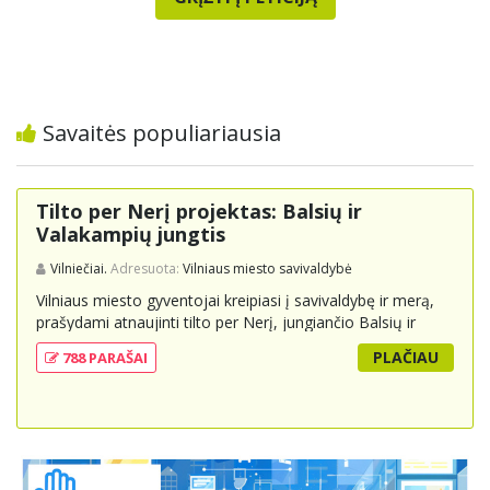
Savaitės populiariausia
Tilto per Nerį projektas: Balsių ir
Valakampių jungtis
Vilniečiai.
Adresuota:
Vilniaus miesto savivaldybė
Vilniaus miesto gyventojai kreipiasi į savivaldybę ir merą,
prašydami atnaujinti tilto per Nerį, jungiančio Balsių ir
Valakampių kryptis, projektą ir įtraukti jį į miesto
PLAČIAU
788 PARAŠAI
strateginius susisiekimo planus. Šis tiltas ne tik padėtų
sumažinti eismo spūstis ir sutrumpintų keliones, bet ir
skatintų tvarią miesto plėtrą bei darnų judumą,
suteikdamas daugiau susisiekimo galimybių tiek
automobiliams, tiek viešajam transportui, pėstiesiems ir
dviratininkams. Gyventojai ragina atlikti techninę,