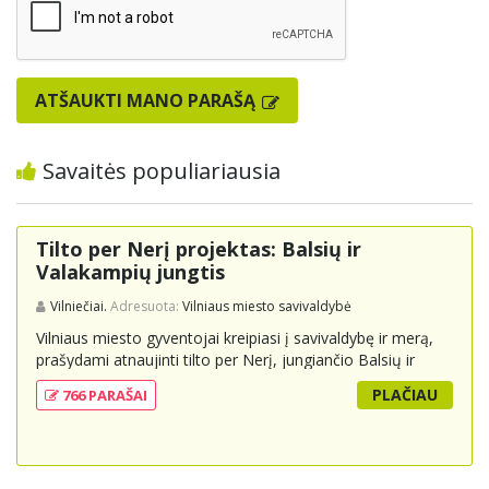
ATŠAUKTI MANO PARAŠĄ
Savaitės populiariausia
Tilto per Nerį projektas: Balsių ir
Valakampių jungtis
Vilniečiai.
Adresuota:
Vilniaus miesto savivaldybė
Vilniaus miesto gyventojai kreipiasi į savivaldybę ir merą,
prašydami atnaujinti tilto per Nerį, jungiančio Balsių ir
Valakampių kryptis, projektą ir įtraukti jį į miesto
PLAČIAU
766 PARAŠAI
strateginius susisiekimo planus. Šis tiltas ne tik padėtų
sumažinti eismo spūstis ir sutrumpintų keliones, bet ir
skatintų tvarią miesto plėtrą bei darnų judumą,
suteikdamas daugiau susisiekimo galimybių tiek