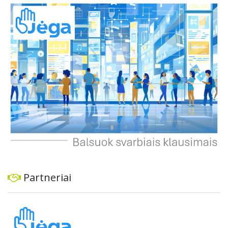
automobiliams, tiek viešajam transportui, pėstiesiems ir
dviratininkams. Gyventojai ragina atlikti techninę,
ekonominę ir transporto analizę, organizuoti viešas
konsultacijas ir integruoti projektą į ilgalaikius miesto
planus, siekiant užtikrinti transporto sistemos patikimumą
ir prisitaikymą prie sparčiai augančio miesto poreikių.
Partneriai