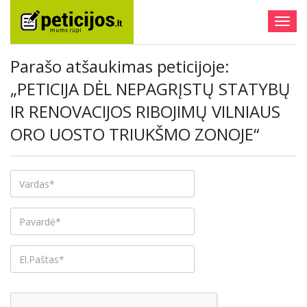
Togg
navig
Parašo atšaukimas peticijoje:
„PETICIJA DĖL NEPAGRĮSTŲ STATYBŲ
IR RENOVACIJOS RIBOJIMŲ VILNIAUS
ORO UOSTO TRIUKŠMO ZONOJE“