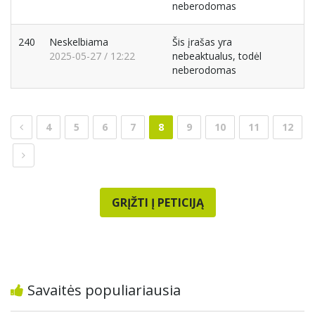
neberodomas
240
Neskelbiama
Šis įrašas yra
2025-05-27 / 12:22
nebeaktualus, todėl
neberodomas
4
5
6
7
8
9
10
11
12
GRĮŽTI Į PETICIJĄ
Savaitės populiariausia