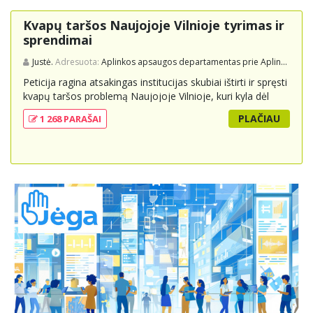
Kvapų taršos Naujojoje Vilnioje tyrimas ir
sprendimai
Justė.
Adresuota:
Aplinkos apsaugos departamentas prie Aplinkos ministerijos
Peticija ragina atsakingas institucijas skubiai ištirti ir spręsti
kvapų taršos problemą Naujojoje Vilnioje, kuri kyla dėl
buitinių atliekų sąvartyno Pramonės g. 141. Gyventojai
PLAČIAU
1 268 PARAŠAI
skundžiasi nuolatiniu stipriu atliekų kvapu, kuris neigiamai
veikia jų gyvenimo kokybę. Peticijoje prašoma atlikti
išsamius tyrimus, įdiegti nuolatinius kontrolės
mechanizmus ir imtis veiksmingų priemonių problemai
spręsti, taip pat užtikrinti visuomenės informavimą apie
priimtus sprendimus ir planuojamus veiksmus.