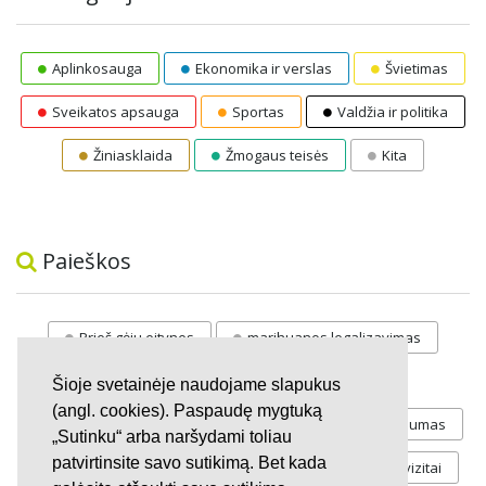
Aplinkosauga
Ekonomika ir verslas
Švietimas
Sveikatos apsauga
Sportas
Valdžia ir politika
Žiniasklaida
Žmogaus teisės
Kita
Paieškos
Prieš gėju eitynes
marihuanos legalizavimas
STOP
vaiku atemimas
Šioje svetainėje naudojame slapukus
(angl. cookies). Paspaudę mygtuką
Pilnos moksleivių vasaros atostogos
referendumas
„Sutinku“ arba naršydami toliau
patvirtinsite savo sutikimą. Bet kada
Keliu
jaunystės
Valandos
Rekvizitai