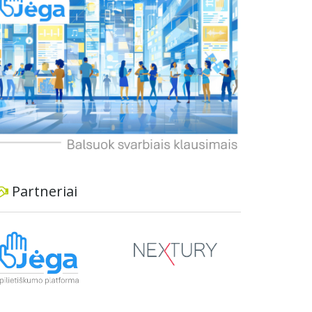
informavimą apie priimtus sprendimus ir
planuojamus veiksmus.
Partneriai