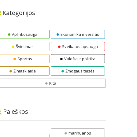
Kategorijos
Aplinkosauga
Ekonomika ir verslas
Švietimas
Sveikatos apsauga
Sportas
Valdžia ir politika
Žiniasklaida
Žmogaus teisės
Kita
Paieškos
marihuanos