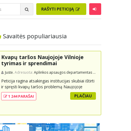
RAŠYTI PETICIJĄ
Savaitės populiariausia
Kvapų taršos Naujojoje Vilnioje
tyrimas ir sprendimai
Justė.
Adresuota:
Aplinkos apsaugos departamentas prie Aplinkos ministerijos
Peticija ragina atsakingas institucijas skubiai ištirti
ir spręsti kvapų taršos problemą Naujojoje
Vilnioje, kuri kyla dėl buitinių atliekų sąvartyno
PLAČIAU
1 244 PARAŠAI
Pramonės g. 141. Gyventojai skundžiasi nuolatiniu
stipriu atliekų kvapu, kuris neigiamai veikia jų
gyvenimo kokybę. Peticijoje prašoma atlikti
išsamius tyrimus, įdiegti nuolatinius kontrolės
mechanizmus ir imtis veiksmingų priemonių
problemai spręsti, taip pat užtikrinti visuomenės