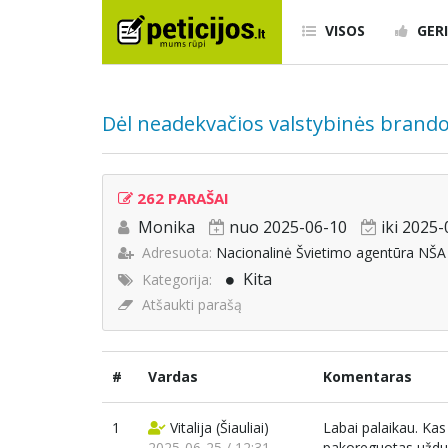
VISOS
GERI
Dėl neadekvačios valstybinės brand
262 PARAŠAI
Monika
nuo 2025-06-10
iki 2025
Adresuota:
Nacionalinė Švietimo agentūra NŠA
Kita
Kategorija:
Atšaukti parašą
#
Vardas
Komentaras
1
Vitalija
(Šiauliai)
Labai palaikau. Ka
2025-06-25 / 12:31
pakoreguotas užduo