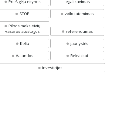
Prieš gėju eitynes
legalizavimas
STOP
vaiku atemimas
Pilnos moksleivių
vasaros atostogos
referendumas
Keliu
jaunystės
Valandos
Rekvizitai
Investicijos