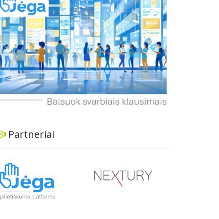
informavimą apie priimtus sprendimus ir
planuojamus veiksmus.
Partneriai