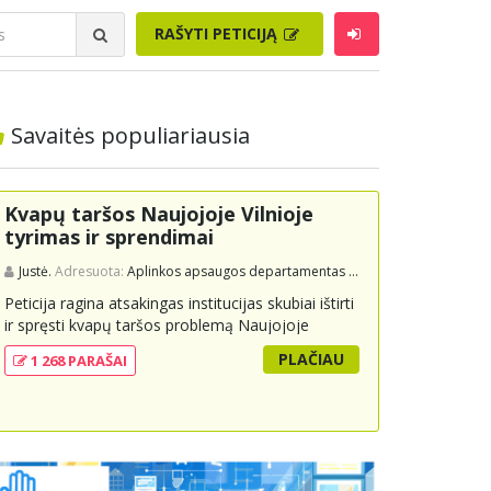
RAŠYTI PETICIJĄ
Savaitės populiariausia
Kvapų taršos Naujojoje Vilnioje
tyrimas ir sprendimai
Justė.
Adresuota:
Aplinkos apsaugos departamentas prie Aplinkos ministerijos
Peticija ragina atsakingas institucijas skubiai ištirti
ir spręsti kvapų taršos problemą Naujojoje
Vilnioje, kuri kyla dėl buitinių atliekų sąvartyno
PLAČIAU
1 268 PARAŠAI
Pramonės g. 141. Gyventojai skundžiasi nuolatiniu
stipriu atliekų kvapu, kuris neigiamai veikia jų
gyvenimo kokybę. Peticijoje prašoma atlikti
išsamius tyrimus, įdiegti nuolatinius kontrolės
mechanizmus ir imtis veiksmingų priemonių
problemai spręsti, taip pat užtikrinti visuomenės