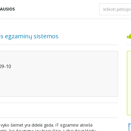
AUSIOS
os egzaminų sistemos
-09-10
s vyko šiemet yra didelė gėda. IT egzamine atnešė
tis, kai dauguma jau buvo išėję. Labai daug klaidų