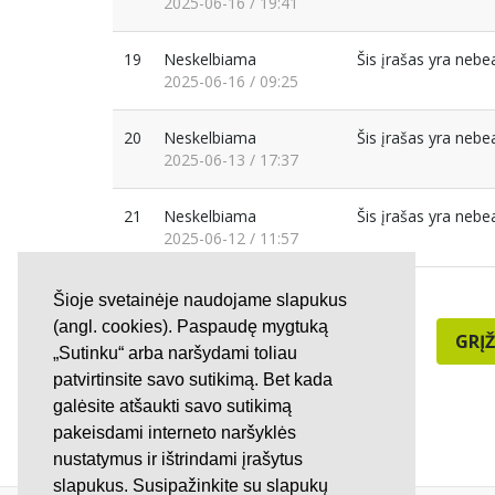
2025-06-16 / 19:41
19
Neskelbiama
Šis įrašas yra neb
2025-06-16 / 09:25
20
Neskelbiama
Šis įrašas yra neb
2025-06-13 / 17:37
21
Neskelbiama
Šis įrašas yra neb
2025-06-12 / 11:57
Šioje svetainėje naudojame slapukus
(angl. cookies). Paspaudę mygtuką
GRĮŽ
„Sutinku“ arba naršydami toliau
patvirtinsite savo sutikimą. Bet kada
galėsite atšaukti savo sutikimą
pakeisdami interneto naršyklės
nustatymus ir ištrindami įrašytus
slapukus. Susipažinkite su slapukų