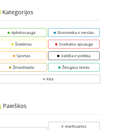
Kategorijos
Aplinkosauga
Ekonomika ir verslas
Švietimas
Sveikatos apsauga
Sportas
Valdžia ir politika
Žiniasklaida
Žmogaus teisės
Kita
Paieškos
marihuanos