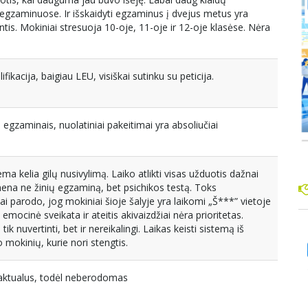
egzaminuose. Ir išskaidyti egzaminus į dvejus metus yra
ntis. Mokiniai stresuoja 10-oje, 11-oje ir 12-oje klasėse. Nėra
fikacija, baigiau LEU, visiškai sutinku su peticija.
su egzaminais, nuolatiniai pakeitimai yra absoliučiai
ma kelia gilų nusivylimą. Laiko atlikti visas užduotis dažnai
ena ne žinių egzaminą, bet psichikos testą. Toks
i parodo, jog mokiniai šioje šalyje yra laikomi „Š***” vietoje
mocinė sveikata ir ateitis akivaizdžiai nėra prioritetas.
tik nuvertinti, bet ir nereikalingi. Laikas keisti sistemą iš
 mokinių, kurie nori stengtis.
eaktualus, todėl neberodomas