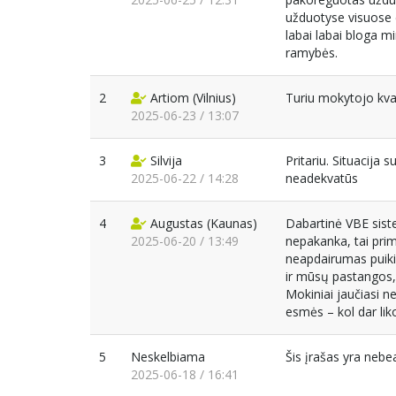
užduotyse visuose 
labai labai bloga mi
ramybės.
2
Artiom
(Vilnius)
Turiu mokytojo kvali
2025-06-23 / 13:07
3
Silvija
Pritariu. Situacija 
2025-06-22 / 14:28
neadekvatūs
4
Augustas
(Kaunas)
Dabartinė VBE siste
2025-06-20 / 13:49
nepakanka, tai prim
neapdairumas puikia
ir mūsų pastangos, e
Mokiniai jaučiasi ne 
esmės – kol dar liko
5
Neskelbiama
Šis įrašas yra neb
2025-06-18 / 16:41