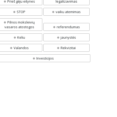
Prieš gėju eitynes
legalizavimas
STOP
vaiku atemimas
Pilnos moksleivių
vasaros atostogos
referendumas
Keliu
jaunystės
Valandos
Rekvizitai
Investicijos