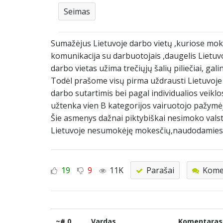
Seimas
Sumažėjus Lietuvoje darbo vietų ,kuriose mok
komunikacija su darbuotojais ,daugelis Lietuvo
darbo vietas užima trečiųjų šalių piliečiai, gali
Todėl prašome visų pirma uždrausti Lietuvoje 
darbo sutartimis bei pagal individualios veikl
užtenka vien B kategorijos vairuotojo pažymė
Šie asmenys dažnai piktybiškai nesimoko valstyb
Lietuvoje nesumokėję mokesčių,naudodamiesi t
19
9
11K
Parašai
Komen
~# 0
Vardas
Komentaras