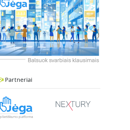
dviratininkams. Gyventojai ragina atlikti techninę,
ekonominę ir transporto analizę, organizuoti
viešas konsultacijas ir integruoti projektą į
ilgalaikius miesto planus, siekiant užtikrinti
transporto sistemos patikimumą ir prisitaikymą
prie sparčiai augančio miesto poreikių.
Partneriai