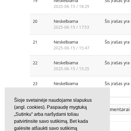
19
Neskelbiama
Šis įrašas yr
2025-06-15 / 18:29
20
Neskelbiama
Šis įrašas yr
2025-06-15 / 17:53
21
Neskelbiama
Šis įrašas yr
2025-06-15 / 15:47
22
Neskelbiama
Šis įrašas yr
2025-06-15 / 15:25
23
Neskelbiama
Šis įrašas yr
2025-06-15 / 13:23
Šioje svetainėje naudojame slapukus
(angl. cookies). Paspaudę mygtuką
Visi peticijos komentarai 
„Sutinku“ arba naršydami toliau
patvirtinsite savo sutikimą. Bet kada
galėsite atšaukti savo sutikimą