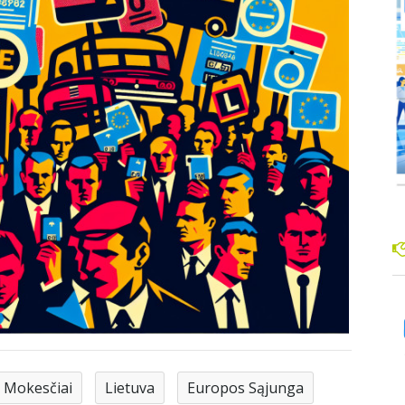
Mokesčiai
Lietuva
Europos Sąjunga