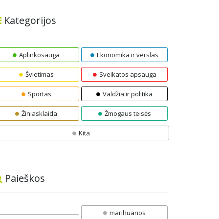
Kategorijos
Aplinkosauga
Ekonomika ir verslas
Švietimas
Sveikatos apsauga
Sportas
Valdžia ir politika
Žiniasklaida
Žmogaus teisės
Kita
Paieškos
marihuanos