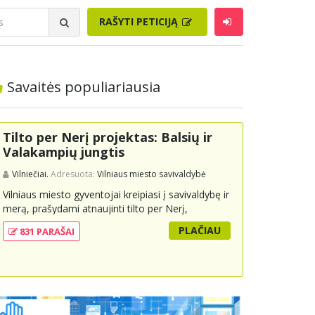
RAŠYTI PETICIJĄ
Savaitės populiariausia
Tilto per Nerį projektas: Balsių ir
Valakampių jungtis
Vilniečiai.
Adresuota:
Vilniaus miesto savivaldybė
Vilniaus miesto gyventojai kreipiasi į savivaldybę ir
merą, prašydami atnaujinti tilto per Nerį,
jungiančio Balsių ir Valakampių kryptis, projektą ir
PLAČIAU
831 PARAŠAI
įtraukti jį į miesto strateginius susisiekimo planus.
Šis tiltas ne tik padėtų sumažinti eismo spūstis ir
sutrumpintų keliones, bet ir skatintų tvarią miesto
plėtrą bei darnų judumą, suteikdamas daugiau
susisiekimo galimybių tiek automobiliams, tiek
viešajam transportui, pėstiesiems ir