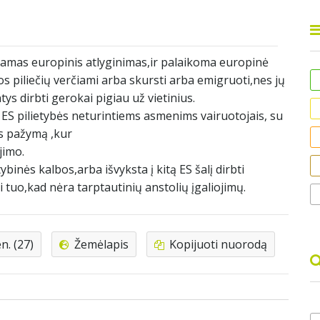
amas europinis atlyginimas,ir palaikoma europinė
s piliečių verčiami arba skursti arba emigruoti,nes jų
ntys dirbti gerokai pigiau už vietinius.
ES pilietybės neturintiems asmenims vairuotojais, su
os pažymą ,kur
jimo.
inės kalbos,arba išvyksta į kitą ES šalį dirbti
uo,kad nėra tarptautinių anstolių įgaliojimų.
. (27)
Žemėlapis
Kopijuoti nuorodą