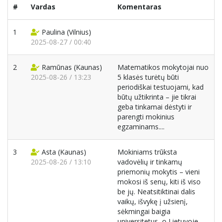
#
Vardas
Komentaras
1
Paulina
(Vilnius)
2025-08-27 / 00:40
2
Ramūnas
(Kaunas)
Matematikos mokytojai nuo
2025-08-26 / 13:23
5 klasės turėtų būti
periodiškai testuojami, kad
būtų užtikrinta – jie tikrai
geba tinkamai dėstyti ir
parengti mokinius
egzaminams....
3
Asta
(Kaunas)
Mokiniams trūksta
2025-08-26 / 13:10
vadovėlių ir tinkamų
priemonių mokytis – vieni
mokosi iš senų, kiti iš viso
be jų. Neatsitiktinai dalis
vaikų, išvykę į užsienį,
sėkmingai baigia
universitetus, o Lietuvoje