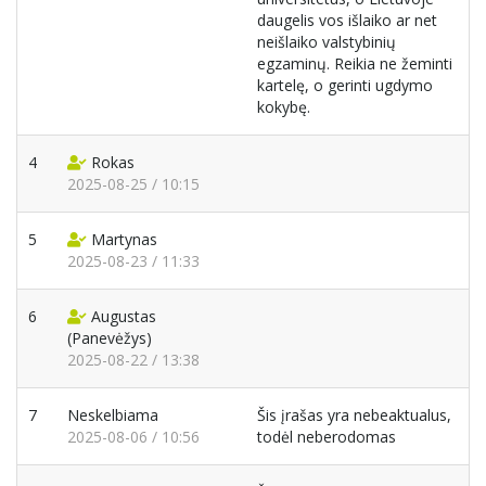
daugelis vos išlaiko ar net
neišlaiko valstybinių
egzaminų. Reikia ne žeminti
kartelę, o gerinti ugdymo
kokybę.
4
Rokas
2025-08-25 / 10:15
5
Martynas
2025-08-23 / 11:33
6
Augustas
(Panevėžys)
2025-08-22 / 13:38
7
Neskelbiama
Šis įrašas yra nebeaktualus,
2025-08-06 / 10:56
todėl neberodomas