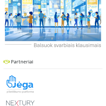
ir prisitaikymą prie sparčiai augančio miesto poreikių.
Partneriai