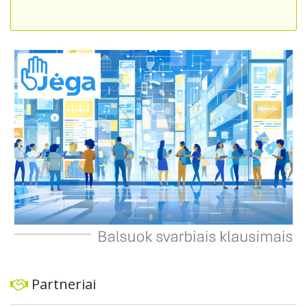
sumažinti eismo spūstis ir sutrumpintų keliones, bet ir
skatintų tvarią miesto plėtrą bei darnų judumą,
suteikdamas daugiau susisiekimo galimybių tiek
automobiliams, tiek viešajam transportui, pėstiesiems ir
dviratininkams. Gyventojai ragina atlikti techninę,
ekonominę ir transporto analizę, organizuoti viešas
konsultacijas ir integruoti projektą į ilgalaikius miesto
planus, siekiant užtikrinti transporto sistemos patikimumą
ir prisitaikymą prie sparčiai augančio miesto poreikių.
Partneriai