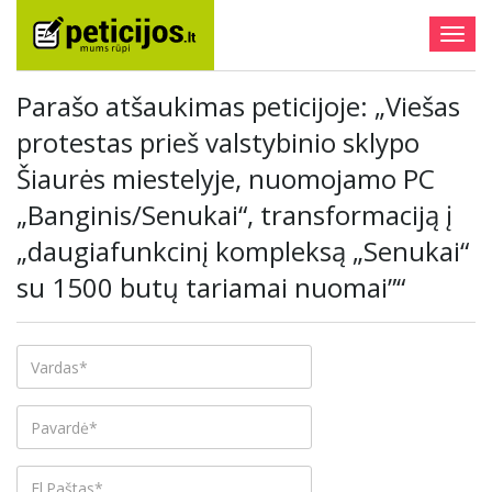
Togg
navig
Parašo atšaukimas peticijoje: „Viešas
protestas prieš valstybinio sklypo
Šiaurės miestelyje, nuomojamo PC
„Banginis/Senukai“, transformaciją į
„daugiafunkcinį kompleksą „Senukai“
su 1500 butų tariamai nuomai”“