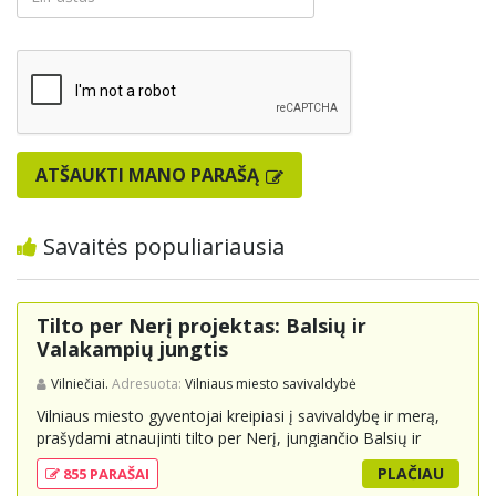
ATŠAUKTI MANO PARAŠĄ
Savaitės populiariausia
Tilto per Nerį projektas: Balsių ir
Valakampių jungtis
Vilniečiai.
Adresuota:
Vilniaus miesto savivaldybė
Vilniaus miesto gyventojai kreipiasi į savivaldybę ir merą,
prašydami atnaujinti tilto per Nerį, jungiančio Balsių ir
Valakampių kryptis, projektą ir įtraukti jį į miesto
PLAČIAU
855 PARAŠAI
strateginius susisiekimo planus. Šis tiltas ne tik padėtų