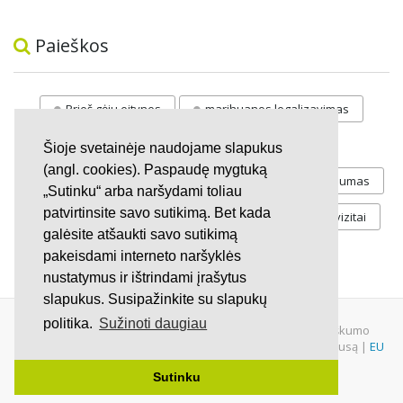
Paieškos
Prieš gėju eitynes
marihuanos legalizavimas
STOP
vaiku atemimas
Šioje svetainėje naudojame slapukus
(angl. cookies). Paspaudę mygtuką
Pilnos moksleivių vasaros atostogos
referendumas
„Sutinku“ arba naršydami toliau
patvirtinsite savo sutikimą. Bet kada
Keliu
jaunystės
Valandos
Rekvizitai
galėsite atšaukti savo sutikimą
Investicijos
pakeisdami interneto naršyklės
nustatymus ir ištrindami įrašytus
slapukus. Susipažinkite su slapukų
politika.
Sužinoti daugiau
© 2007 - 2026 Ne pelno siekianti organizacija VŠĮ "Pilietiškumo
platformos" į.k. 305719586. Įstaiga turi paramos gavėjo statusą |
EU
Petitions
|
U.S. Petitions
Sutinku
Svetainėje nauduojama
iDX
medžiaga.