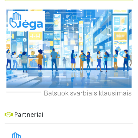
mechanizmus ir imtis veiksmingų priemonių problemai
spręsti, taip pat užtikrinti visuomenės informavimą apie
priimtus sprendimus ir planuojamus veiksmus.
Partneriai