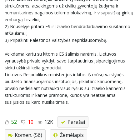
struktūroms, atsakingoms už civilių gyventojų žudymą ir
humanitarinės pagalbos teikimo blokavimą, ir visapusišką ginklų
embargą Izraeliui;
2) Briuselyje pritarti ES ir Izraelio bendradarbiavimo susitarimo
atšaukimui;
3) Pripažinti Palestinos valstybės nepriklausomybę.
Veikdama kartu su kitomis ES šalimis narėmis, Lietuvos
vyriausybė privalo vykdyti savo tarptautinius įsipareigojimus
siekti užkirsti kelią genocidui.
Lietuvos Respublikos ministerijos ir kitos iš mūsų valstybės
biudžeto finansuojamos institucijos, įskaitant kariuomenę,
privalo nedelsiant nutraukti visus ryšius su Izraelio karinėmis
struktūromis ir karine pramone, kurios yra neatsiejamai
susijusios su karo nusikaltimais.
52
10
12K
Parašai
Komen. (56)
Žemėlapis