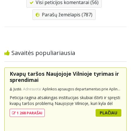
Visi peticijos komentarai (56)
Parašų žemėlapis (787)
Savaitės populiariausia
Kvapų taršos Naujojoje Vilnioje tyrimas ir
sprendimai
Justė.
Adresuota:
Aplinkos apsaugos departamentas prie Aplinkos ministerijos
Peticija ragina atsakingas institucijas skubiai ištirti ir spręsti
kvapų taršos problemą Naujojoje Vilnioje, kuri kyla dėl
buitinių atliekų sąvartyno Pramonės g. 141. Gyventojai
PLAČIAU
1 268 PARAŠAI
skundžiasi nuolatiniu stipriu atliekų kvapu, kuris neigiamai
veikia jų gyvenimo kokybę. Peticijoje prašoma atlikti
išsamius tyrimus, įdiegti nuolatinius kontrolės