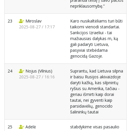
praranda teisę į savo pačios
nepriklausomybę.”
23
Miroslav
Karo nusikaltėliams turi būti
2025-08-27 / 17:17
taikomi vienodi standartai.
Sankcijos Izraeliui - tai
mažiausias dalykas m, ką
gali padaryti Lietuva,
pasyviai stebėdama
genocidą Gazoje.
24
Nojus
(Vilnius)
Suprantu, kad Lietuva silpna
2025-08-27 / 16:16
ir baisu Rusijos akivaizdoje
daryti kažką, kas silpnintų
ryšius su Amerika, tačiau -
geriau išmirti kaip dorai
tautai, nei gyventi kaip
parsidavėlių, genocido
šalininkų tautai
25
Adelė
stabdykime visas pasaulio