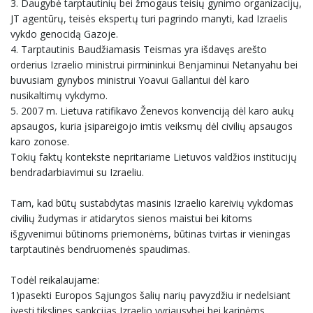
3. Daugybė tarptautinių bei žmogaus teisių gynimo organizacijų,
JT agentūrų, teisės ekspertų turi pagrindo manyti, kad Izraelis
vykdo genocidą Gazoje.
4. Tarptautinis Baudžiamasis Teismas yra išdavęs arešto
orderius Izraelio ministrui pirmininkui Benjaminui Netanyahu bei
buvusiam gynybos ministrui Yoavui Gallantui dėl karo
nusikaltimų vykdymo.
5. 2007 m. Lietuva ratifikavo Ženevos konvenciją dėl karo aukų
apsaugos, kuria įsipareigojo imtis veiksmų dėl civilių apsaugos
karo zonose.
Tokių faktų kontekste nepritariame Lietuvos valdžios institucijų
bendradarbiavimui su Izraeliu.
Tam, kad būtų sustabdytas masinis Izraelio kareivių vykdomas
civilių žudymas ir atidarytos sienos maistui bei kitoms
išgyvenimui būtinoms priemonėms, būtinas tvirtas ir vieningas
tarptautinės bendruomenės spaudimas.
Todėl reikalaujame:
1)pasekti Europos Sąjungos šalių narių pavyzdžiu ir nedelsiant
įvesti tikslines sankcijas Izraelio vyriausybei bei karinėms