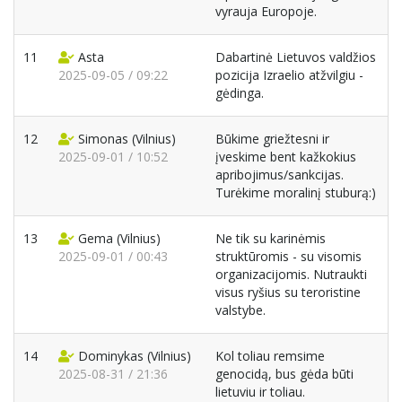
vyrauja Europoje.
11
Asta
Dabartinė Lietuvos valdžios
2025-09-05 / 09:22
pozicija Izraelio atžvilgiu -
gėdinga.
12
Simonas
(Vilnius)
Būkime griežtesni ir
2025-09-01 / 10:52
įveskime bent kažkokius
apribojimus/sankcijas.
Turėkime moralinį stuburą:)
13
Gema
(Vilnius)
Ne tik su karinėmis
2025-09-01 / 00:43
struktūromis - su visomis
organizacijomis. Nutraukti
visus ryšius su teroristine
valstybe.
14
Dominykas
(Vilnius)
Kol toliau remsime
2025-08-31 / 21:36
genocidą, bus gėda būti
lietuviu ir toliau.