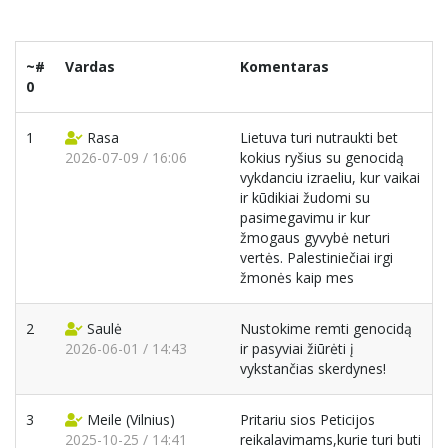
~#
Vardas
Komentaras
0
1
Rasa
Lietuva turi nutraukti bet
2026-07-09 / 16:06
kokius ryšius su genocidą
vykdanciu izraeliu, kur vaikai
ir kūdikiai žudomi su
pasimegavimu ir kur
žmogaus gyvybė neturi
vertės. Palestiniečiai irgi
žmonės kaip mes
2
Saulė
Nustokime remti genocidą
2026-06-01 / 14:43
ir pasyviai žiūrėti į
vykstančias skerdynes!
3
Meile
(Vilnius)
Pritariu sios Peticijos
2025-10-25 / 14:41
reikalavimams,kurie turi buti