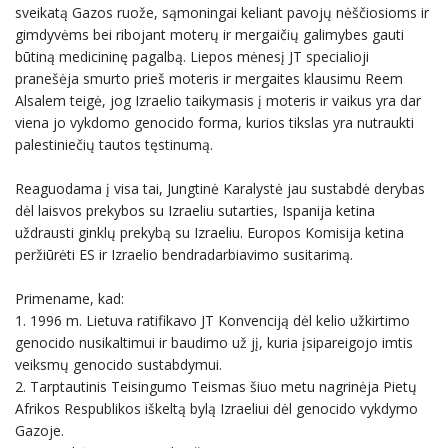
sveikatą Gazos ruože, sąmoningai keliant pavojų nėščiosioms ir
gimdyvėms bei ribojant moterų ir mergaičių galimybes gauti
būtiną medicininę pagalbą. Liepos mėnesį JT specialioji
pranešėja smurto prieš moteris ir mergaites klausimu Reem
Alsalem teigė, jog Izraelio taikymasis į moteris ir vaikus yra dar
viena jo vykdomo genocido forma, kurios tikslas yra nutraukti
palestiniečių tautos tęstinumą.
Reaguodama į visa tai, Jungtinė Karalystė jau sustabdė derybas
dėl laisvos prekybos su Izraeliu sutarties, Ispanija ketina
uždrausti ginklų prekybą su Izraeliu. Europos Komisija ketina
peržiūrėti ES ir Izraelio bendradarbiavimo susitarimą.
Primename, kad:
1. 1996 m. Lietuva ratifikavo JT Konvenciją dėl kelio užkirtimo
genocido nusikaltimui ir baudimo už jį, kuria įsipareigojo imtis
veiksmų genocido sustabdymui.
2. Tarptautinis Teisingumo Teismas šiuo metu nagrinėja Pietų
Afrikos Respublikos iškeltą bylą Izraeliui dėl genocido vykdymo
Gazoje.