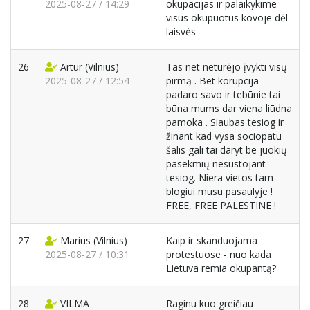
2025-08-27 / 14:29
okupacijas ir palaikykime
visus okupuotus kovoje dėl
laisvės
26
Artur
(Vilnius)
Tas net neturėjo įvykti visų
2025-08-27 / 12:54
pirmą . Bet korupcija
padaro savo ir tebūnie tai
būna mums dar viena liūdna
pamoka . Siaubas tesiog ir
žinant kad vysa sociopatu
šalis gali tai daryt be juokių
pasekmių nesustojant
tesiog. Niera vietos tam
blogiui musu pasaulyje !
FREE, FREE PALESTINE !
27
Marius
(Vilnius)
Kaip ir skanduojama
2025-08-27 / 10:31
protestuose - nuo kada
Lietuva remia okupantą?
28
VILMA
Raginu kuo greičiau