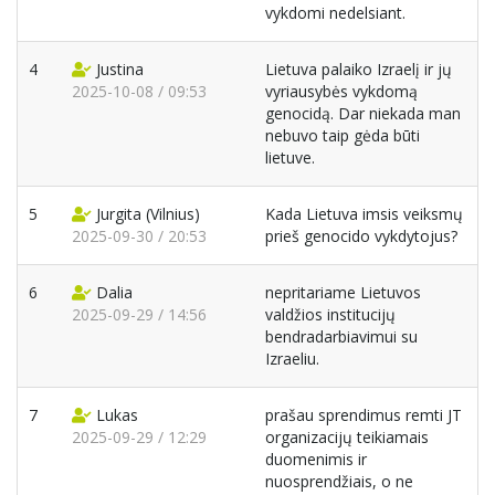
vykdomi nedelsiant.
4
Justina
Lietuva palaiko Izraelį ir jų
2025-10-08 / 09:53
vyriausybės vykdomą
genocidą. Dar niekada man
nebuvo taip gėda būti
lietuve.
5
Jurgita
(Vilnius)
Kada Lietuva imsis veiksmų
2025-09-30 / 20:53
prieš genocido vykdytojus?
6
Dalia
nepritariame Lietuvos
2025-09-29 / 14:56
valdžios institucijų
bendradarbiavimui su
Izraeliu.
7
Lukas
prašau sprendimus remti JT
2025-09-29 / 12:29
organizacijų teikiamais
duomenimis ir
nuosprendžiais, o ne