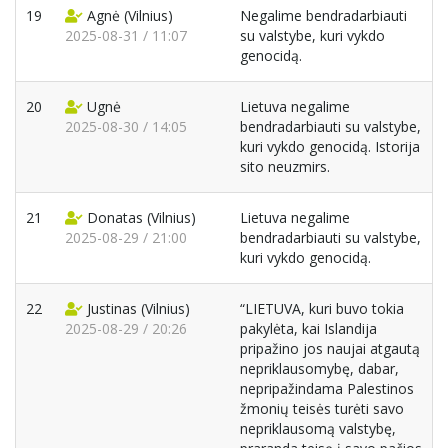
19
Agnė
(Vilnius)
Negalime bendradarbiauti
2025-08-31 / 11:07
su valstybe, kuri vykdo
genocidą.
20
Ugnė
Lietuva negalime
2025-08-30 / 14:05
bendradarbiauti su valstybe,
kuri vykdo genocidą. Istorija
sito neuzmirs.
21
Donatas
(Vilnius)
Lietuva negalime
2025-08-29 / 21:00
bendradarbiauti su valstybe,
kuri vykdo genocidą.
22
Justinas
(Vilnius)
“LIETUVA, kuri buvo tokia
2025-08-29 / 20:26
pakylėta, kai Islandija
pripažino jos naujai atgautą
nepriklausomybę, dabar,
nepripažindama Palestinos
žmonių teisės turėti savo
nepriklausomą valstybę,