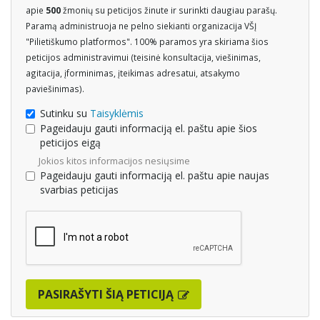
apie
500
žmonių su peticijos žinute ir surinkti daugiau parašų.
Paramą administruoja ne pelno siekianti organizacija VŠĮ
"Pilietiškumo platformos". 100% paramos yra skiriama šios
peticijos administravimui (teisinė konsultacija, viešinimas,
agitacija, įforminimas, įteikimas adresatui, atsakymo
paviešinimas).
Sutinku su
Taisyklėmis
Pageidauju gauti informaciją el. paštu apie šios
peticijos eigą
Jokios kitos informacijos nesiųsime
Pageidauju gauti informaciją el. paštu apie naujas
svarbias peticijas
PASIRAŠYTI ŠIĄ PETICIJĄ