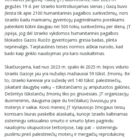
gegužės 19 d. per Izraelio kontroliuojamas sienas į Gazą buvo
įleista tik apie 2100 humanitarinės pagalbos sunkvežimių, nors
Izraelio badu marinamų gyventojų pagrindiniams poreikiams
patenkinti būtini daugiau nei 500 tokių sunkvežimių per dieną. JT
įspėja, jog dėl Izraelio vykdomos humanitarinės pagalbos
blokados Gazos Ruožo gyventojams gresia badas, plinta
neprievalgis. Tarptautinės teisės normos aiškiai nurodo, kad
bado kaip ginklo naudojimas yra karo nusikaltimas.
Skaičiuojama, kad nuo 2023 m. spalio iki 2025 m. liepos vidurio
Izraelis Gazoje jau yra nužudęs mažiausiai 59 tūkst. žmonių. Be
to, Izraelio kareiviai yra sužeidę virš 140 tūkst. palestiniečių,
įskaitant daugybę vaikų – tūkstančiams jų amputuotos galūnės.
Dešimtys tūkstančių žmonių liko po griuvėsiais. JT organizacijų
duomenimis, dauguma (apie du trečdalius) žuvusiųjų yra
moterys ir vaikai. Kovo mėnesį JT Vyriausiojo žmogaus teisių
komisaro biuras paskelbė ataskaitą, kurioje Izraelis kaltinamas
sistemingu seksualinio smurto ir smurto lyties pagrindu
naudojimu okupuotose teritorijose, taip pat – sistemingu
puolimu prieš palestiniečių moterų ir mergaičių reprodukcinę