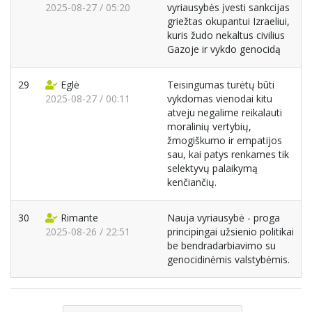
2025-08-27 / 05:20
vyriausybės įvesti sankcijas
griežtas okupantui Izraeliui,
kuris žudo nekaltus civilius
Gazoje ir vykdo genocidą
29
Eglė
Teisingumas turėtų būti
2025-08-27 / 00:11
vykdomas vienodai kitu
atveju negalime reikalauti
moralinių vertybių,
žmogiškumo ir empatijos
sau, kai patys renkames tik
selektyvų palaikymą
kenčiančių.
30
Rimante
Nauja vyriausybė - proga
2025-08-26 / 22:51
principingai užsienio politikai
be bendradarbiavimo su
genocidinėmis valstybėmis.