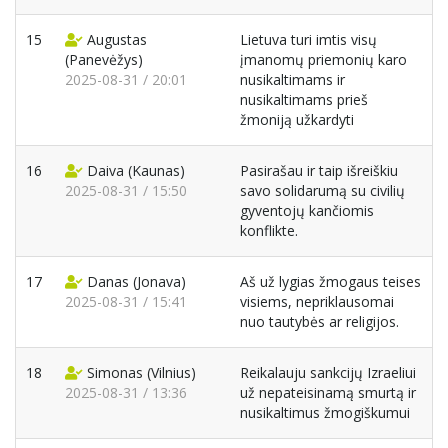
15
Augustas
Lietuva turi imtis visų
(Panevėžys)
įmanomų priemonių karo
2025-08-31 / 20:01
nusikaltimams ir
nusikaltimams prieš
žmoniją užkardyti
16
Daiva
(Kaunas)
Pasirašau ir taip išreiškiu
2025-08-31 / 15:50
savo solidarumą su civilių
gyventojų kančiomis
konflikte.
17
Danas
(Jonava)
Aš už lygias žmogaus teises
2025-08-31 / 15:41
visiems, nepriklausomai
nuo tautybės ar religijos.
18
Simonas
(Vilnius)
Reikalauju sankcijų Izraeliui
2025-08-31 / 13:36
už nepateisinamą smurtą ir
nusikaltimus žmogiškumui