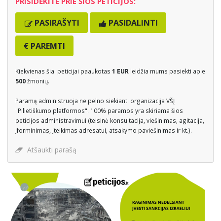
PRISIDĖKITE PRIE ŠIOS PETICIJOS:
PASIRAŠYTI
PASIDALINTI
€
PAREMTI
Kiekvienas šiai peticijai paaukotas
1 EUR
leidžia mums pasiekti apie
500
žmonių.
Paramą administruoja ne pelno siekianti organizacija VŠĮ
"Pilietiškumo platformos". 100% paramos yra skiriama šios
peticijos administravimui (teisinė konsultacija, viešinimas, agitacija,
įforminimas, įteikimas adresatui, atsakymo paviešinimas ir kt.).
Atšaukti parašą