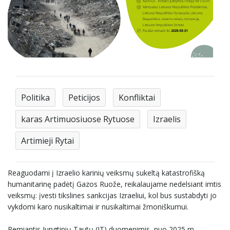
Politika
Peticijos
Konfliktai
karas Artimuosiuose Rytuose
Izraelis
Artimieji Rytai
Reaguodami į Izraelio karinių veiksmų sukeltą katastrofišką
humanitarinę padėtį Gazos Ruože, reikalaujame nedelsiant imtis
veiksmų: įvesti tikslines sankcijas Izraeliui, kol bus sustabdyti jo
vykdomi karo nusikaltimai ir nusikaltimai žmoniškumui.
Remiantis Jungtinių Tautų (JT) duomenimis, nuo 2025 m.