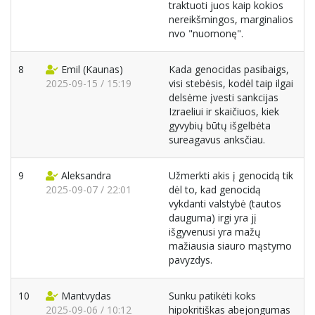
traktuoti juos kaip kokios
nereikšmingos, marginalios
nvo "nuomonę".
8
Emil
(Kaunas)
Kada genocidas pasibaigs,
2025-09-15 / 15:19
visi stebėsis, kodėl taip ilgai
delsėme įvesti sankcijas
Izraeliui ir skaičiuos, kiek
gyvybių būtų išgelbėta
sureagavus anksčiau.
9
Aleksandra
Užmerkti akis į genocidą tik
2025-09-07 / 22:01
dėl to, kad genocidą
vykdanti valstybė (tautos
dauguma) irgi yra jį
išgyvenusi yra mažų
mažiausia siauro mąstymo
pavyzdys.
10
Mantvydas
Sunku patikėti koks
2025-09-06 / 10:12
hipokritiškas abejongumas