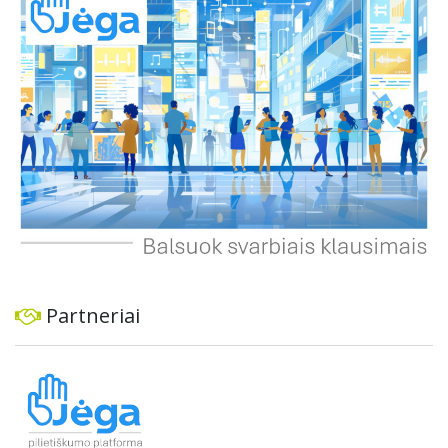
ekonominę ir transporto analizę, organizuoti viešas
konsultacijas ir integruoti projektą į ilgalaikius miesto
planus, siekiant užtikrinti transporto sistemos patikimumą
ir prisitaikymą prie sparčiai augančio miesto poreikių.
Partneriai