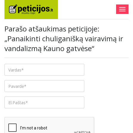
Togg
navig
Parašo atšaukimas peticijoje:
„Panaikinti chuliganišką vairavimą ir
vandalizmą Kauno gatvėse“