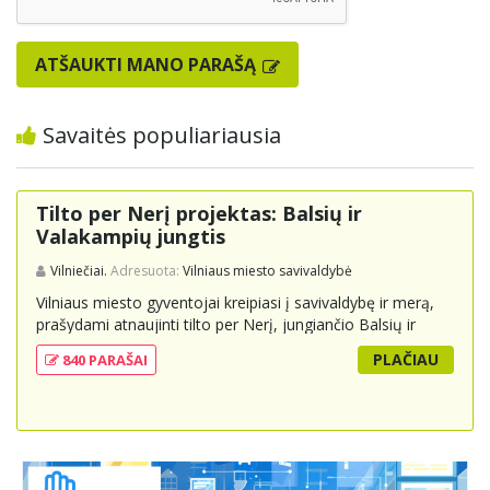
ATŠAUKTI MANO PARAŠĄ
Savaitės populiariausia
Tilto per Nerį projektas: Balsių ir
Valakampių jungtis
Vilniečiai.
Adresuota:
Vilniaus miesto savivaldybė
Vilniaus miesto gyventojai kreipiasi į savivaldybę ir merą,
prašydami atnaujinti tilto per Nerį, jungiančio Balsių ir
Valakampių kryptis, projektą ir įtraukti jį į miesto
PLAČIAU
840 PARAŠAI
strateginius susisiekimo planus. Šis tiltas ne tik padėtų
sumažinti eismo spūstis ir sutrumpintų keliones, bet ir
skatintų tvarią miesto plėtrą bei darnų judumą,
suteikdamas daugiau susisiekimo galimybių tiek
automobiliams, tiek viešajam transportui, pėstiesiems ir
dviratininkams. Gyventojai ragina atlikti techninę,