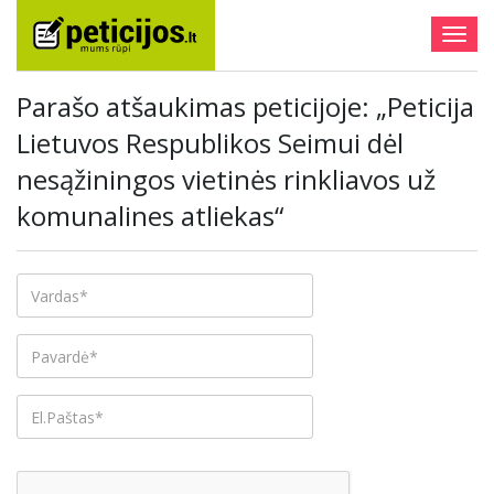
Togg
navig
Parašo atšaukimas peticijoje: „Peticija
Lietuvos Respublikos Seimui dėl
nesąžiningos vietinės rinkliavos už
komunalines atliekas“