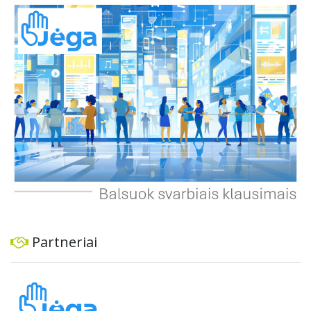
automobiliams, tiek viešajam transportui, pėstiesiems ir
dviratininkams. Gyventojai ragina atlikti techninę,
ekonominę ir transporto analizę, organizuoti viešas
konsultacijas ir integruoti projektą į ilgalaikius miesto
planus, siekiant užtikrinti transporto sistemos patikimumą
ir prisitaikymą prie sparčiai augančio miesto poreikių.
Partneriai