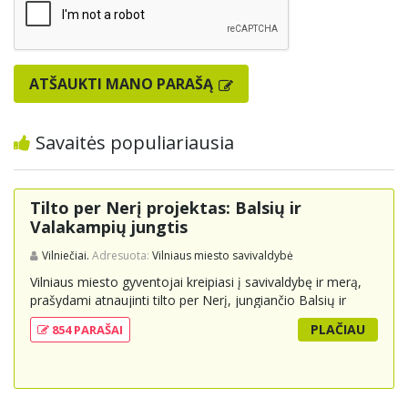
ATŠAUKTI MANO PARAŠĄ
Savaitės populiariausia
Tilto per Nerį projektas: Balsių ir
Valakampių jungtis
Vilniečiai.
Adresuota:
Vilniaus miesto savivaldybė
Vilniaus miesto gyventojai kreipiasi į savivaldybę ir merą,
prašydami atnaujinti tilto per Nerį, jungiančio Balsių ir
Valakampių kryptis, projektą ir įtraukti jį į miesto
PLAČIAU
854 PARAŠAI
strateginius susisiekimo planus. Šis tiltas ne tik padėtų
sumažinti eismo spūstis ir sutrumpintų keliones, bet ir
skatintų tvarią miesto plėtrą bei darnų judumą,
suteikdamas daugiau susisiekimo galimybių tiek