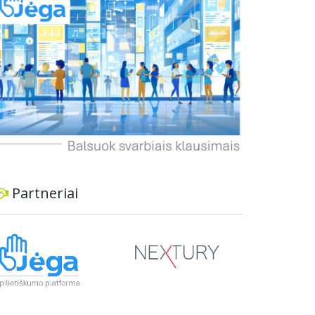
dviratininkams. Gyventojai ragina atlikti techninę,
ekonominę ir transporto analizę, organizuoti
viešas konsultacijas ir integruoti projektą į
ilgalaikius miesto planus, siekiant užtikrinti
transporto sistemos patikimumą ir prisitaikymą
prie sparčiai augančio miesto poreikių.
Partneriai