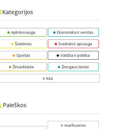
Kategorijos
Aplinkosauga
Ekonomika ir verslas
Švietimas
Sveikatos apsauga
Sportas
Valdžia ir politika
Žiniasklaida
Žmogaus teisės
Kita
Paieškos
marihuanos