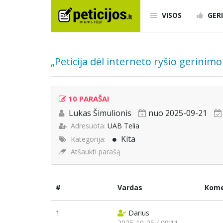
VISOS
GERI
„Peticija dėl interneto ryšio gerinim
10 PARAŠAI
Lukas Šimulionis
nuo 2025-09-21
Adresuota:
UAB Telia
Kita
Kategorija:
Atšaukti parašą
#
Vardas
Kome
1
Darius
2025-10-25 / 09:11