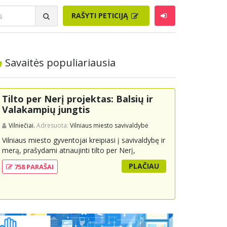
RAŠYTI PETICIJĄ
Savaitės populiariausia
Tilto per Nerį projektas: Balsių ir
Valakampių jungtis
Vilniečiai.
Adresuota:
Vilniaus miesto savivaldybė
Vilniaus miesto gyventojai kreipiasi į savivaldybę ir
merą, prašydami atnaujinti tilto per Nerį,
jungiančio Balsių ir Valakampių kryptis, projektą ir
PLAČIAU
758 PARAŠAI
įtraukti jį į miesto strateginius susisiekimo planus.
Šis tiltas ne tik padėtų sumažinti eismo spūstis ir
sutrumpintų keliones, bet ir skatintų tvarią miesto
plėtrą bei darnų judumą, suteikdamas daugiau
susisiekimo galimybių tiek automobiliams, tiek
viešajam transportui, pėstiesiems ir