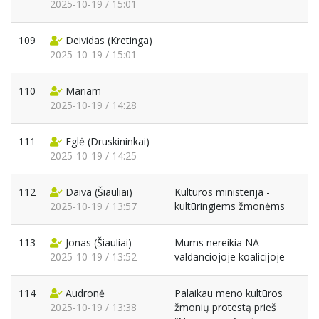
2025-10-19 / 15:01
109
Deividas
(Kretinga)
2025-10-19 / 15:01
110
Mariam
2025-10-19 / 14:28
111
Eglė
(Druskininkai)
2025-10-19 / 14:25
112
Daiva
(Šiauliai)
Kultūros ministerija -
2025-10-19 / 13:57
kultūringiems žmonėms
113
Jonas
(Šiauliai)
Mums nereikia NA
2025-10-19 / 13:52
valdanciojoje koalicijoje
114
Audronė
Palaikau meno kultūros
2025-10-19 / 13:38
žmonių protestą prieš