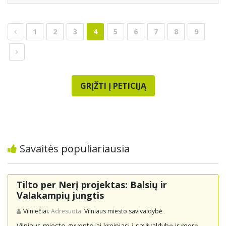
1
2
3
4
5
6
7
8
9
GRĮŽTI Į PETICIJĄ
Savaitės populiariausia
Tilto per Nerį projektas: Balsių ir
Valakampių jungtis
Vilniečiai.
Adresuota:
Vilniaus miesto savivaldybė
Vilniaus miesto gyventojai kreipiasi į savivaldybę ir merą,