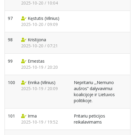
2025-10-20 / 10:04
97
Kęstutis
(Vilnius)
2025-10-20 / 09:09
98
Kristijona
2025-10-20 / 07:21
99
Ernestas
2025-10-19 / 20:20
100
Enrika
(Vilnius)
Nepritariu ,,Nemuno
2025-10-19 / 20:09
aušros” dalyvavimui
koalicijoje ir Lietuvos
politikoje.
101
Irma
Pritariu peticijos
2025-10-19 / 19:52
reikalavimams