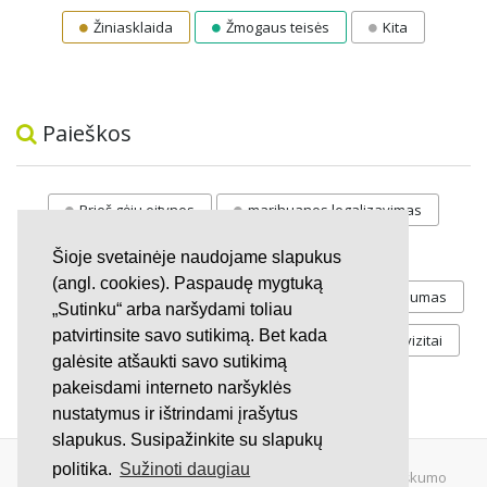
Žiniasklaida
Žmogaus teisės
Kita
Paieškos
Prieš gėju eitynes
marihuanos legalizavimas
STOP
vaiku atemimas
Šioje svetainėje naudojame slapukus
(angl. cookies). Paspaudę mygtuką
Pilnos moksleivių vasaros atostogos
referendumas
„Sutinku“ arba naršydami toliau
patvirtinsite savo sutikimą. Bet kada
Keliu
jaunystės
Valandos
Rekvizitai
galėsite atšaukti savo sutikimą
Investicijos
pakeisdami interneto naršyklės
nustatymus ir ištrindami įrašytus
slapukus. Susipažinkite su slapukų
politika.
Sužinoti daugiau
© 2007 - 2026 Ne pelno siekianti organizacija VŠĮ "Pilietiškumo