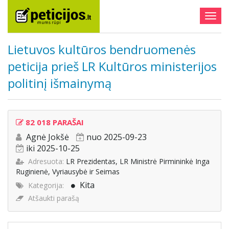
Togg
navig
Lietuvos kultūros bendruomenės
peticija prieš LR Kultūros ministerijos
politinį išmainymą
82 018 PARAŠAI
Agnė Jokšė
nuo 2025-09-23
iki 2025-10-25
Adresuota:
LR Prezidentas, LR Ministrė Pirmininkė Inga
Ruginienė, Vyriausybė ir Seimas
Kita
Kategorija:
Atšaukti parašą