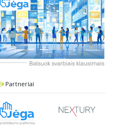
dviratininkams. Gyventojai ragina atlikti techninę,
ekonominę ir transporto analizę, organizuoti
viešas konsultacijas ir integruoti projektą į
ilgalaikius miesto planus, siekiant užtikrinti
transporto sistemos patikimumą ir prisitaikymą
prie sparčiai augančio miesto poreikių.
Partneriai