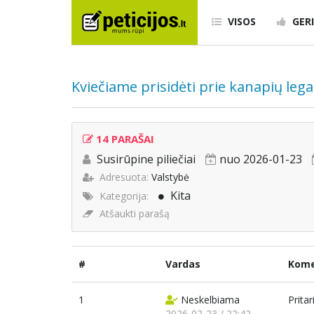
VISOS
GERI
Kviečiame prisidėti prie kanapių lega
14 PARAŠAI
Susirūpine piliečiai
nuo 2026-01-23
Adresuota:
Valstybė
Kita
Kategorija:
Atšaukti parašą
#
Vardas
Kome
1
Neskelbiama
Pritar
2026-02-23 / 22:42