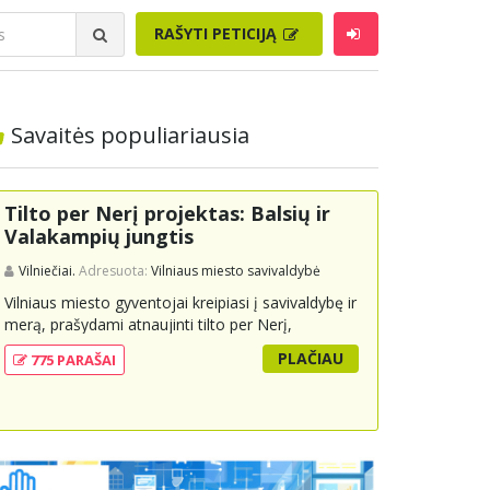
RAŠYTI PETICIJĄ
Savaitės populiariausia
Tilto per Nerį projektas: Balsių ir
Valakampių jungtis
Vilniečiai.
Adresuota:
Vilniaus miesto savivaldybė
Vilniaus miesto gyventojai kreipiasi į savivaldybę ir
merą, prašydami atnaujinti tilto per Nerį,
jungiančio Balsių ir Valakampių kryptis, projektą ir
PLAČIAU
775 PARAŠAI
įtraukti jį į miesto strateginius susisiekimo planus.
Šis tiltas ne tik padėtų sumažinti eismo spūstis ir
sutrumpintų keliones, bet ir skatintų tvarią miesto
plėtrą bei darnų judumą, suteikdamas daugiau
susisiekimo galimybių tiek automobiliams, tiek
viešajam transportui, pėstiesiems ir