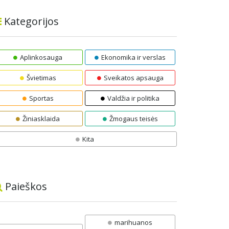
Kategorijos
Aplinkosauga
Ekonomika ir verslas
Švietimas
Sveikatos apsauga
Sportas
Valdžia ir politika
Žiniasklaida
Žmogaus teisės
Kita
Paieškos
marihuanos