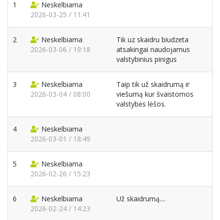
1
Neskelbiama
2026-03-25 / 11:41
2
Neskelbiama
Tik uz skaidru biudzeta
2026-03-06 / 19:18
atsakingai naudojamus
valstybinius pinigus
3
Neskelbiama
Taip tik už skaidrumą ir
2026-03-04 / 08:00
viešumą kur švaistomos
valstybės lėšos.
4
Neskelbiama
2026-03-01 / 18:49
5
Neskelbiama
2026-02-26 / 15:23
6
Neskelbiama
Už skaidrumą....
2026-02-24 / 14:23