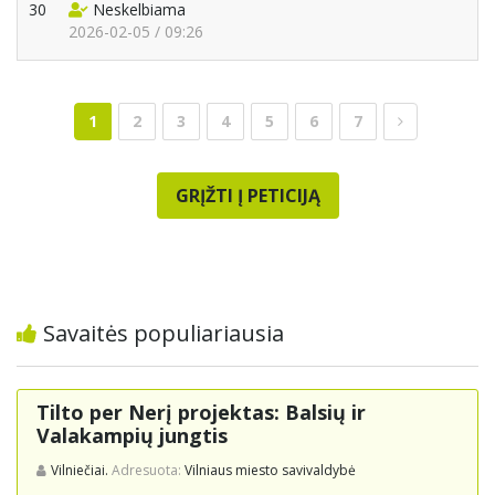
30
Neskelbiama
2026-02-05 / 09:26
1
2
3
4
5
6
7
GRĮŽTI Į PETICIJĄ
Savaitės populiariausia
Tilto per Nerį projektas: Balsių ir
Valakampių jungtis
Vilniečiai.
Adresuota:
Vilniaus miesto savivaldybė