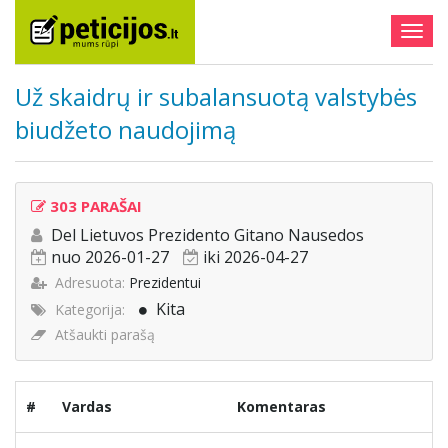
Togg
navig
Už skaidrų ir subalansuotą valstybės
biudžeto naudojimą
303 PARAŠAI
Del Lietuvos Prezidento Gitano Nausedos
nuo 2026-01-27
iki 2026-04-27
Adresuota:
Prezidentui
Kita
Kategorija:
Atšaukti parašą
#
Vardas
Komentaras