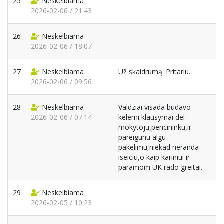
25
Neskelbiama
2026-02-06 / 21:43
26
Neskelbiama
2026-02-06 / 18:07
27
Neskelbiama
Už skaidrumą. Pritariu.
2026-02-06 / 09:56
28
Neskelbiama
Valdziai visada budavo
2026-02-06 / 07:14
kelemi klausymai del
mokytoju,pencininku,ir
pareigunu algu
pakelimu,niekad neranda
iseiciu,o kaip kariniui ir
paramom UK rado greitai.
29
Neskelbiama
2026-02-05 / 10:23