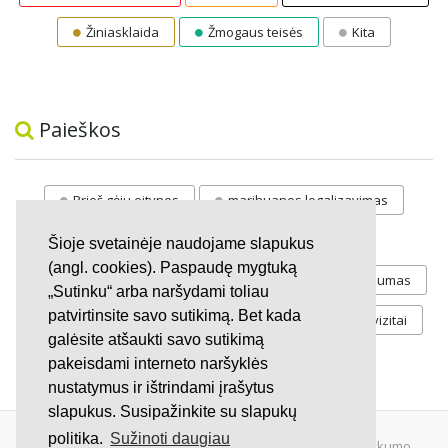
Žiniasklaida
Žmogaus teisės
Kita
Paieškos
Prieš gėju eitynes
marihuanos legalizavimas
STOP
vaiku atemimas
Šioje svetainėje naudojame slapukus
(angl. cookies). Paspaudę mygtuką
Pilnos moksleivių vasaros atostogos
referendumas
„Sutinku“ arba naršydami toliau
patvirtinsite savo sutikimą. Bet kada
Keliu
jaunystės
Valandos
Rekvizitai
galėsite atšaukti savo sutikimą
Investicijos
pakeisdami interneto naršyklės
nustatymus ir ištrindami įrašytus
slapukus. Susipažinkite su slapukų
politika.
Sužinoti daugiau
© 2007 - 2026 Ne pelno siekianti organizacija VŠĮ "Pilietiškumo