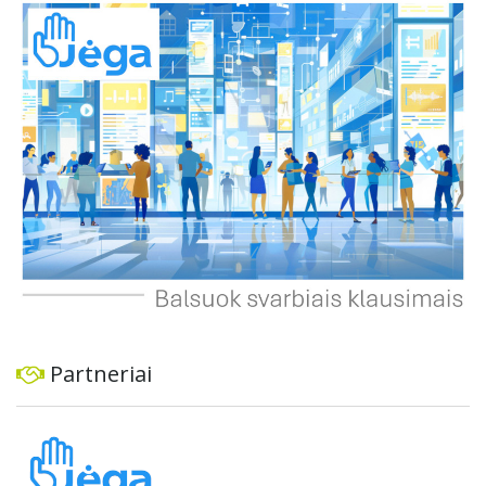
dviratininkams. Gyventojai ragina atlikti techninę,
ekonominę ir transporto analizę, organizuoti viešas
konsultacijas ir integruoti projektą į ilgalaikius miesto
planus, siekiant užtikrinti transporto sistemos patikimumą
ir prisitaikymą prie sparčiai augančio miesto poreikių.
Partneriai