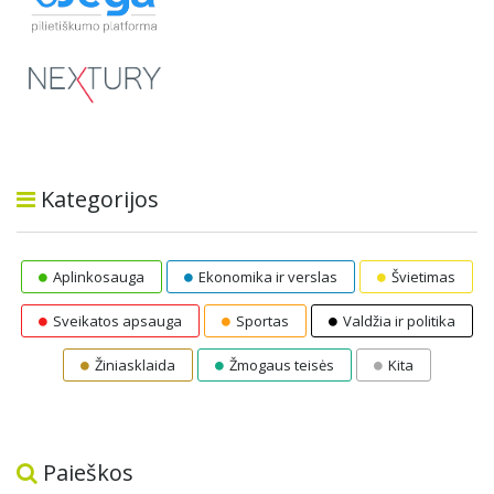
Kategorijos
Aplinkosauga
Ekonomika ir verslas
Švietimas
Sveikatos apsauga
Sportas
Valdžia ir politika
Žiniasklaida
Žmogaus teisės
Kita
Paieškos