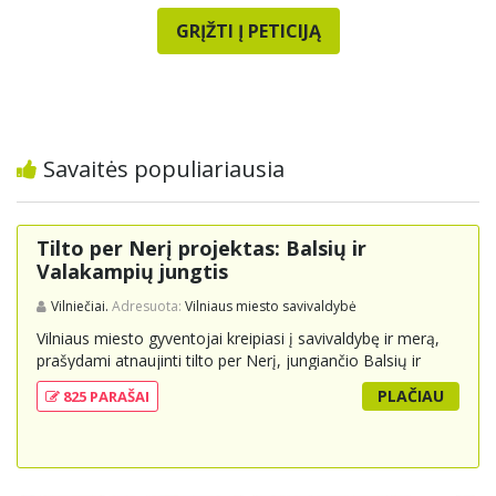
GRĮŽTI Į PETICIJĄ
Savaitės populiariausia
Tilto per Nerį projektas: Balsių ir
Valakampių jungtis
Vilniečiai.
Adresuota:
Vilniaus miesto savivaldybė
Vilniaus miesto gyventojai kreipiasi į savivaldybę ir merą,
prašydami atnaujinti tilto per Nerį, jungiančio Balsių ir
Valakampių kryptis, projektą ir įtraukti jį į miesto
PLAČIAU
825 PARAŠAI
strateginius susisiekimo planus. Šis tiltas ne tik padėtų
sumažinti eismo spūstis ir sutrumpintų keliones, bet ir
skatintų tvarią miesto plėtrą bei darnų judumą,
suteikdamas daugiau susisiekimo galimybių tiek
automobiliams, tiek viešajam transportui, pėstiesiems ir