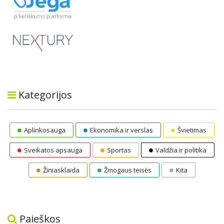
Kategorijos
Aplinkosauga
Ekonomika ir verslas
Švietimas
Sveikatos apsauga
Sportas
Valdžia ir politika
Žiniasklaida
Žmogaus teisės
Kita
Paieškos