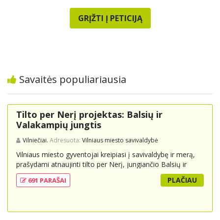
GRĮŽTI Į PETICIJĄ
Savaitės populiariausia
Tilto per Nerį projektas: Balsių ir
Valakampių jungtis
Vilniečiai.
Adresuota:
Vilniaus miesto savivaldybė
Vilniaus miesto gyventojai kreipiasi į savivaldybę ir merą,
prašydami atnaujinti tilto per Nerį, jungiančio Balsių ir
Valakampių kryptis, projektą ir įtraukti jį į miesto
PLAČIAU
691 PARAŠAI
strateginius susisiekimo planus. Šis tiltas ne tik padėtų
sumažinti eismo spūstis ir sutrumpintų keliones, bet ir
skatintų tvarią miesto plėtrą bei darnų judumą,
suteikdamas daugiau susisiekimo galimybių tiek