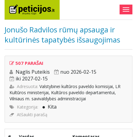
Togg
navig
Jonušo Radvilos rūmų apsauga ir
kultūrinės tapatybės išsaugojimas
507 PARAŠAI
Naglis Puteikis
nuo 2026-02-15
iki 2027-02-15
Adresuota:
Valstybinei kultūros paveldo komisijai, LR
Kultūros ministerijai, Kultūros paveldo departamentui,
Vilniaus m. savivaldybės administracijai
Kita
Kategorija:
Atšaukti parašą
#
Vardas
Komentaras