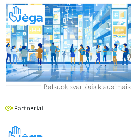
automobiliams, tiek viešajam transportui, pėstiesiems ir
dviratininkams. Gyventojai ragina atlikti techninę,
ekonominę ir transporto analizę, organizuoti viešas
konsultacijas ir integruoti projektą į ilgalaikius miesto
planus, siekiant užtikrinti transporto sistemos patikimumą
ir prisitaikymą prie sparčiai augančio miesto poreikių.
Partneriai