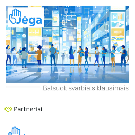
automobiliams, tiek viešajam transportui, pėstiesiems ir
dviratininkams. Gyventojai ragina atlikti techninę,
ekonominę ir transporto analizę, organizuoti viešas
konsultacijas ir integruoti projektą į ilgalaikius miesto
planus, siekiant užtikrinti transporto sistemos patikimumą
ir prisitaikymą prie sparčiai augančio miesto poreikių.
Partneriai