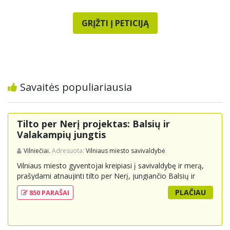
GRĮŽTI Į PETICIJĄ
Savaitės populiariausia
Tilto per Nerį projektas: Balsių ir
Valakampių jungtis
Vilniečiai.
Adresuota:
Vilniaus miesto savivaldybė
Vilniaus miesto gyventojai kreipiasi į savivaldybę ir merą,
prašydami atnaujinti tilto per Nerį, jungiančio Balsių ir
Valakampių kryptis, projektą ir įtraukti jį į miesto
PLAČIAU
850 PARAŠAI
strateginius susisiekimo planus. Šis tiltas ne tik padėtų
sumažinti eismo spūstis ir sutrumpintų keliones, bet ir
skatintų tvarią miesto plėtrą bei darnų judumą,
suteikdamas daugiau susisiekimo galimybių tiek