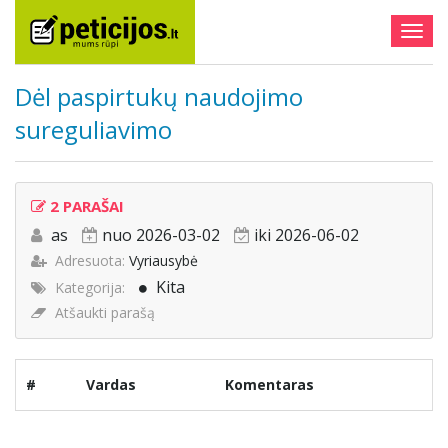
Togg
navig
Dėl paspirtukų naudojimo
sureguliavimo
2 PARAŠAI
as
nuo 2026-03-02
iki 2026-06-02
Adresuota:
Vyriausybė
Kita
Kategorija:
Atšaukti parašą
#
Vardas
Komentaras