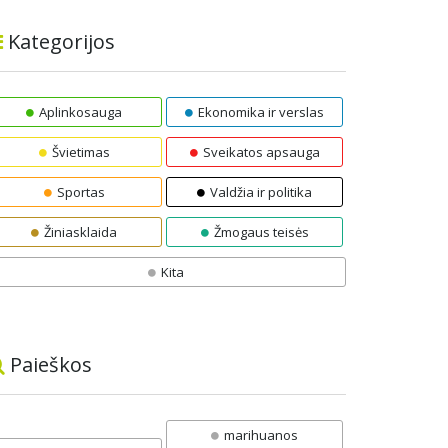
Kategorijos
Aplinkosauga
Ekonomika ir verslas
Švietimas
Sveikatos apsauga
Sportas
Valdžia ir politika
Žiniasklaida
Žmogaus teisės
Kita
Paieškos
marihuanos