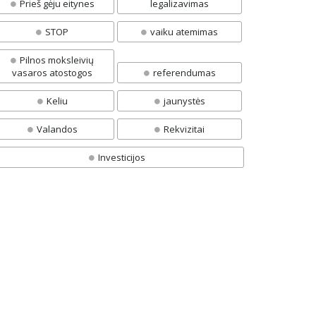
Prieš gėju eitynes
legalizavimas
STOP
vaiku atemimas
Pilnos moksleivių
vasaros atostogos
referendumas
Keliu
jaunystės
Valandos
Rekvizitai
Investicijos