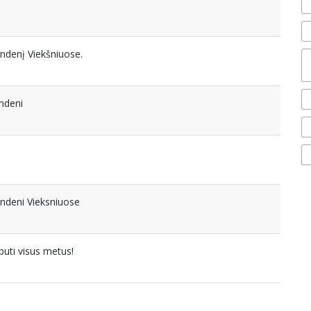
ndenį Viekšniuose.
ndeni
andeni Vieksniuose
buti visus metus!