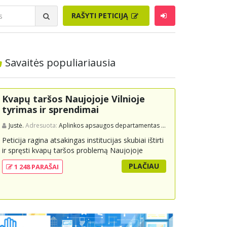
RAŠYTI PETICIJĄ
Savaitės populiariausia
Kvapų taršos Naujojoje Vilnioje
tyrimas ir sprendimai
Justė.
Adresuota:
Aplinkos apsaugos departamentas prie Aplinkos ministerijos
Peticija ragina atsakingas institucijas skubiai ištirti
ir spręsti kvapų taršos problemą Naujojoje
Vilnioje, kuri kyla dėl buitinių atliekų sąvartyno
PLAČIAU
1 248 PARAŠAI
Pramonės g. 141. Gyventojai skundžiasi nuolatiniu
stipriu atliekų kvapu, kuris neigiamai veikia jų
gyvenimo kokybę. Peticijoje prašoma atlikti
išsamius tyrimus, įdiegti nuolatinius kontrolės
mechanizmus ir imtis veiksmingų priemonių
problemai spręsti, taip pat užtikrinti visuomenės