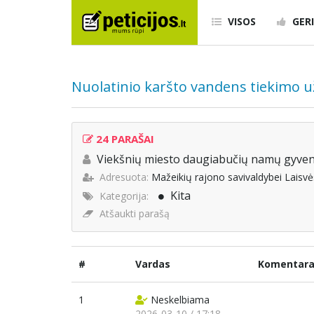
VISOS
GERI
Nuolatinio karšto vandens tiekimo u
24 PARAŠAI
Viekšnių miesto daugiabučių namų gyven
Adresuota:
Mažeikių rajono savivaldybei Laisvė
Kita
Kategorija:
Atšaukti parašą
#
Vardas
Komentar
1
Neskelbiama
2026-03-10 / 17:18