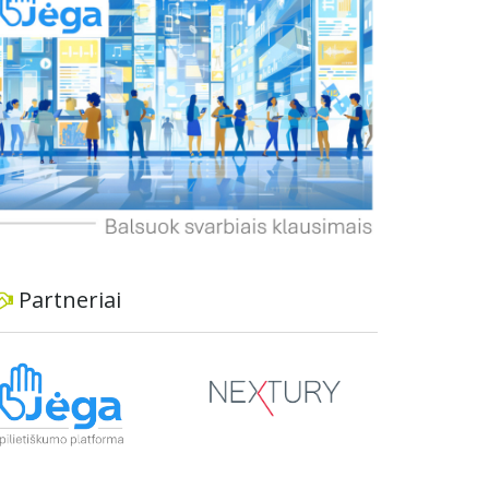
informavimą apie priimtus sprendimus ir
planuojamus veiksmus.
Partneriai