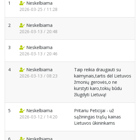
1
Neskelbiama
2026-03-25 / 11:28
2
Neskelbiama
2026-03-13 / 20:48
3
Neskelbiama
2026-03-13 / 20:46
4
Neskelbiama
Taip reikia draugauti su
2026-03-13 / 08:23
kaimynais,tartis dėl Lietuvos
žmonių gerovės,o ne
kurstyti karo,tokių būdu
žlugdyti Lietuvą!
5
Neskelbiama
Pritariu Peticijai - už
2026-03-12 / 14:20
sąžiningas trąšų kainas
Lietuvos ūkininkams
6
Neskelbiama