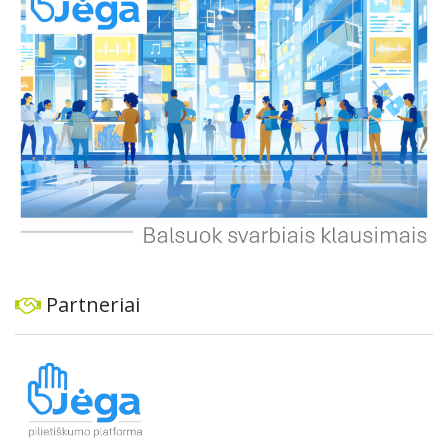
konsultacijas ir integruoti projektą į ilgalaikius miesto
planus, siekiant užtikrinti transporto sistemos patikimumą
ir prisitaikymą prie sparčiai augančio miesto poreikių.
Partneriai