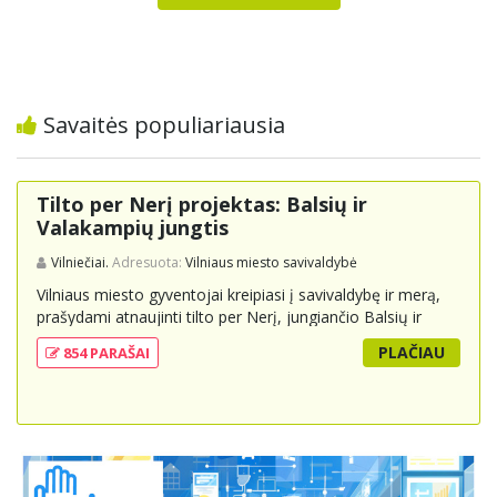
Savaitės populiariausia
Tilto per Nerį projektas: Balsių ir
Valakampių jungtis
Vilniečiai.
Adresuota:
Vilniaus miesto savivaldybė
Vilniaus miesto gyventojai kreipiasi į savivaldybę ir merą,
prašydami atnaujinti tilto per Nerį, jungiančio Balsių ir
Valakampių kryptis, projektą ir įtraukti jį į miesto
PLAČIAU
854 PARAŠAI
strateginius susisiekimo planus. Šis tiltas ne tik padėtų
sumažinti eismo spūstis ir sutrumpintų keliones, bet ir
skatintų tvarią miesto plėtrą bei darnų judumą,
suteikdamas daugiau susisiekimo galimybių tiek
automobiliams, tiek viešajam transportui, pėstiesiems ir
dviratininkams. Gyventojai ragina atlikti techninę,
ekonominę ir transporto analizę, organizuoti viešas