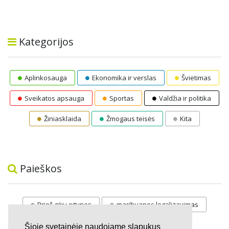
Kategorijos
Aplinkosauga
Ekonomika ir verslas
Švietimas
Sveikatos apsauga
Sportas
Valdžia ir politika
Žiniasklaida
Žmogaus teisės
Kita
Paieškos
Prieš gėju eitynes
marihuanos legalizavimas
STOP
vaiku atemimas
Šioje svetainėje naudojame slapukus