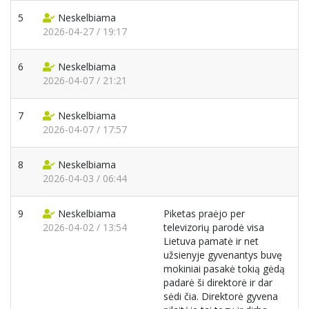
5
Neskelbiama
2026-04-27 / 19:17
6
Neskelbiama
2026-04-07 / 21:21
7
Neskelbiama
2026-04-07 / 17:57
8
Neskelbiama
2026-04-03 / 06:44
9
Neskelbiama
Piketas praėjo per
2026-04-02 / 13:54
televizorių parodė visa
Lietuva pamatė ir net
užsienyje gyvenantys buvę
mokiniai pasakė tokią gėdą
padarė ši direktorė ir dar
sėdi čia. Direktorė gyvena