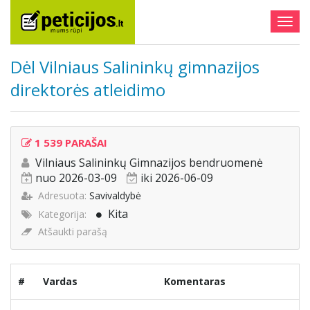
Togg
navig
Dėl Vilniaus Salininkų gimnazijos
direktorės atleidimo
1 539 PARAŠAI
Vilniaus Salininkų Gimnazijos bendruomenė
nuo 2026-03-09
iki 2026-06-09
Adresuota:
Savivaldybė
Kita
Kategorija:
Atšaukti parašą
#
Vardas
Komentaras