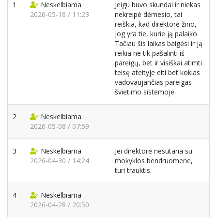
1
Neskelbiama
Jeigu buvo skundai ir niekas
2026-05-18 / 11:23
nekreipė dėmesio, tai
reiškia, kad direktorė žino,
jog yra tie, kurie ją palaiko.
Tačiau šis laikas baigėsi ir ją
reikia ne tik pašalinti iš
pareigų, bet ir visiškai atimti
teisę ateityje eiti bet kokias
vadovaujančias pareigas
švietimo sistemoje.
2
Neskelbiama
2026-05-08 / 07:59
3
Neskelbiama
Jei direktorė nesutaria su
2026-04-30 / 14:24
mokyklos bendruomene,
turi trauktis.
4
Neskelbiama
2026-04-28 / 20:50