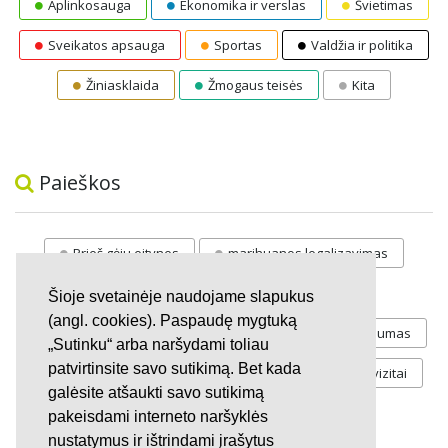
Aplinkosauga
Ekonomika ir verslas
Švietimas
Sveikatos apsauga
Sportas
Valdžia ir politika
Žiniasklaida
Žmogaus teisės
Kita
Paieškos
Prieš gėju eitynes
marihuanos legalizavimas
STOP
vaiku atemimas
Šioje svetainėje naudojame slapukus
(angl. cookies). Paspaudę mygtuką
Pilnos moksleivių vasaros atostogos
referendumas
„Sutinku“ arba naršydami toliau
patvirtinsite savo sutikimą. Bet kada
Keliu
jaunystės
Valandos
Rekvizitai
galėsite atšaukti savo sutikimą
Investicijos
pakeisdami interneto naršyklės
nustatymus ir ištrindami įrašytus