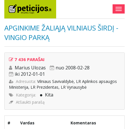
Togg
navig
APGINKIME ŽALIĄJĄ VILNIAUS ŠIRDĮ -
VINGIO PARKĄ
7 436 PARAŠAI
Marius Ulozas
nuo 2008-02-28
iki 2012-01-01
Adresuota:
Vilniaus Savivaldybė, LR Aplinkos apsaugos
Ministerija, LR Prezidentas, LR Vyriausybė
Kita
Kategorija:
Atšaukti parašą
#
Vardas
Komentaras