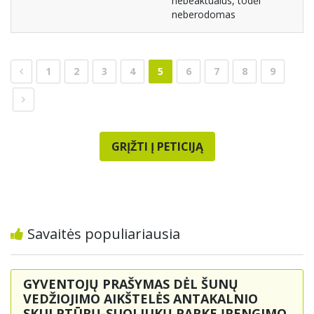
nebeaktualus, todėl
neberodomas
1
2
3
4
5
6
7
8
9
GRĮŽTI Į PETICIJĄ
Savaitės populiariausia
GYVENTOJŲ PRAŠYMAS DĖL ŠUNŲ
VEDŽIOJIMO AIKŠTELĖS ANTAKALNIO
SKULPTŪRŲ-SUOLIUKŲ PARKE ĮRENGIMO