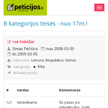
Togg
navig
B kategorijos teisės - nuo 17m.!
148 PARAŠAI
Simas Pečiūra
nuo 2008-03-05
iki 2009-03-05
Adresuota:
Lietuvos Respublikos Seimas
Kita
Kategorija:
Atšaukti parašą
#
Vardas
Komentaras
121
Neskelbiama
Šis įrašas yra
nebeaktualus, todėl