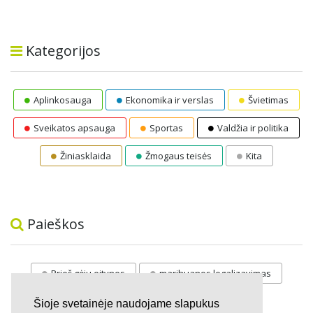
Kategorijos
Aplinkosauga
Ekonomika ir verslas
Švietimas
Sveikatos apsauga
Sportas
Valdžia ir politika
Žiniasklaida
Žmogaus teisės
Kita
Paieškos
Prieš gėju eitynes
marihuanos legalizavimas
STOP
vaiku atemimas
Šioje svetainėje naudojame slapukus