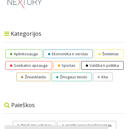
Kategorijos
Aplinkosauga
Ekonomika ir verslas
Švietimas
Sveikatos apsauga
Sportas
Valdžia ir politika
Žiniasklaida
Žmogaus teisės
Kita
Paieškos
Prieš gėju eitynes
marihuanos legalizavimas