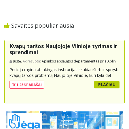
Savaitės populiariausia
Kvapų taršos Naujojoje Vilnioje tyrimas ir
sprendimai
Justė.
Adresuota:
Aplinkos apsaugos departamentas prie Aplinkos ministerijos
Peticija ragina atsakingas institucijas skubiai ištirti ir spręsti
kvapų taršos problemą Naujojoje Vilnioje, kuri kyla dėl
buitinių atliekų sąvartyno Pramonės g. 141. Gyventojai
PLAČIAU
1 256 PARAŠAI
skundžiasi nuolatiniu stipriu atliekų kvapu, kuris neigiamai
veikia jų gyvenimo kokybę. Peticijoje prašoma atlikti
išsamius tyrimus, įdiegti nuolatinius kontrolės
mechanizmus ir imtis veiksmingų priemonių problemai
spręsti, taip pat užtikrinti visuomenės informavimą apie
priimtus sprendimus ir planuojamus veiksmus.