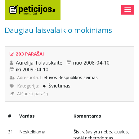
Togg
navig
Daugiau laisvalaikio mokiniams
203 PARAŠAI
Aurelija Tulauskaitė
nuo 2008-04-10
iki 2009-04-10
Adresuota:
Lietuvos Respublikos seimas
Švietimas
Kategorija:
Atšaukti parašą
#
Vardas
Komentaras
31
Neskelbiama
Šis įrašas yra nebeaktualus,
todėl neberodomas