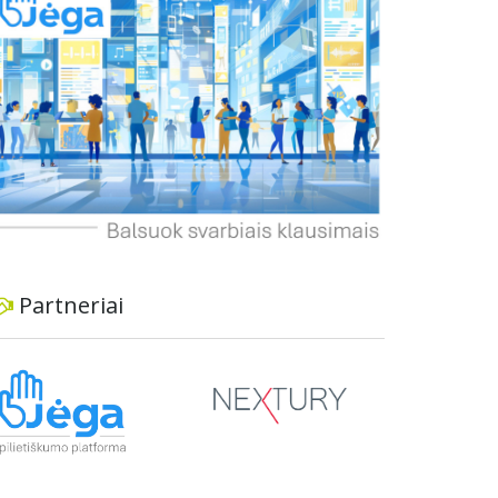
dviratininkams. Gyventojai ragina atlikti techninę,
ekonominę ir transporto analizę, organizuoti
viešas konsultacijas ir integruoti projektą į
ilgalaikius miesto planus, siekiant užtikrinti
transporto sistemos patikimumą ir prisitaikymą
prie sparčiai augančio miesto poreikių.
Partneriai