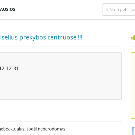
AUSIOS
elius prekybos centruose !!!
012-12-31
a nebeaktualus, todėl neberodomas