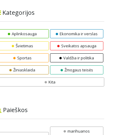
Kategorijos
Aplinkosauga
Ekonomika ir verslas
Švietimas
Sveikatos apsauga
Sportas
Valdžia ir politika
Žiniasklaida
Žmogaus teisės
Kita
Paieškos
marihuanos