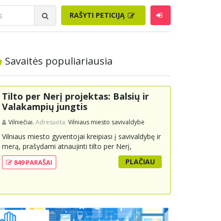
RAŠYTI PETICIJĄ
Savaitės populiariausia
Tilto per Nerį projektas: Balsių ir
Valakampių jungtis
Vilniečiai.
Adresuota:
Vilniaus miesto savivaldybė
Vilniaus miesto gyventojai kreipiasi į savivaldybę ir
merą, prašydami atnaujinti tilto per Nerį,
jungiančio Balsių ir Valakampių kryptis, projektą ir
PLAČIAU
849 PARAŠAI
įtraukti jį į miesto strateginius susisiekimo planus.
Šis tiltas ne tik padėtų sumažinti eismo spūstis ir
sutrumpintų keliones, bet ir skatintų tvarią miesto
plėtrą bei darnų judumą, suteikdamas daugiau
susisiekimo galimybių tiek automobiliams, tiek
viešajam transportui, pėstiesiems ir