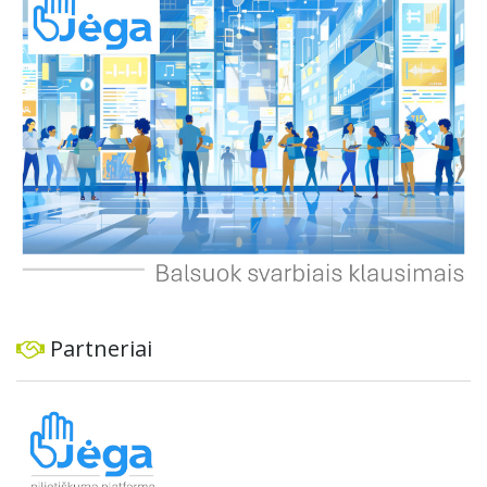
ekonominę ir transporto analizę, organizuoti viešas
konsultacijas ir integruoti projektą į ilgalaikius miesto
planus, siekiant užtikrinti transporto sistemos patikimumą
ir prisitaikymą prie sparčiai augančio miesto poreikių.
Partneriai