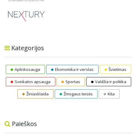
Kategorijos
Aplinkosauga
Ekonomika ir verslas
Švietimas
Sveikatos apsauga
Sportas
Valdžia ir politika
Žiniasklaida
Žmogaus teisės
Kita
Paieškos