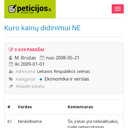
Togg
navig
Kuro kainų didinimui NE
3 639 PARAŠAI
M. Bružas
nuo 2008-05-21
iki 2009-01-01
Adresuota:
Lietuvos Respublikos seimas
Ekonomika ir verslas
Kategorija:
Atšaukti parašą
#
Vardas
Komentaras
61
Neskelbiama
Šis įrašas yra nebeaktualus,
todėl neberodomas