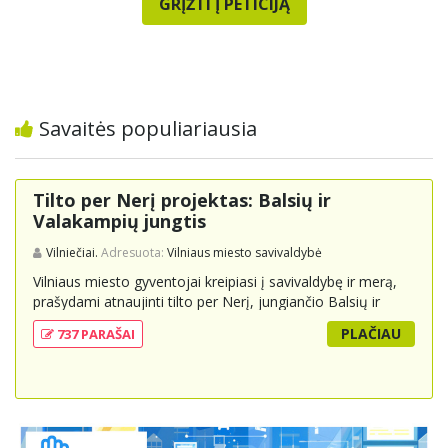
GRĮŽTI Į PETICIJĄ
Savaitės populiariausia
Tilto per Nerį projektas: Balsių ir
Valakampių jungtis
Vilniečiai.
Adresuota:
Vilniaus miesto savivaldybė
Vilniaus miesto gyventojai kreipiasi į savivaldybę ir merą,
prašydami atnaujinti tilto per Nerį, jungiančio Balsių ir
Valakampių kryptis, projektą ir įtraukti jį į miesto
PLAČIAU
737 PARAŠAI
strateginius susisiekimo planus. Šis tiltas ne tik padėtų
sumažinti eismo spūstis ir sutrumpintų keliones, bet ir
skatintų tvarią miesto plėtrą bei darnų judumą,
suteikdamas daugiau susisiekimo galimybių tiek
automobiliams, tiek viešajam transportui, pėstiesiems ir
dviratininkams. Gyventojai ragina atlikti techninę,