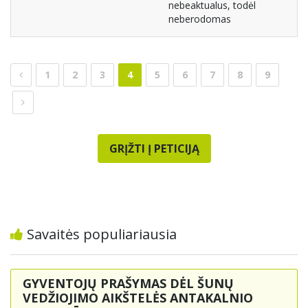
nebeaktualus, todėl
neberodomas
1
2
3
4
5
6
7
8
9
GRĮŽTI Į PETICIJĄ
Savaitės populiariausia
GYVENTOJŲ PRAŠYMAS DĖL ŠUNŲ
VEDŽIOJIMO AIKŠTELĖS ANTAKALNIO