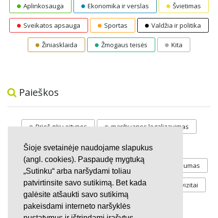
Aplinkosauga
Ekonomika ir verslas
Švietimas
Sveikatos apsauga
Sportas
Valdžia ir politika
Žiniasklaida
Žmogaus teisės
Kita
Paieškos
Prieš gėju eitynes
marihuanos legalizavimas
STOP
vaiku atemimas
Šioje svetainėje naudojame slapukus
(angl. cookies). Paspaudę mygtuką
Pilnos moksleivių vasaros atostogos
referendumas
„Sutinku“ arba naršydami toliau
patvirtinsite savo sutikimą. Bet kada
Keliu
jaunystės
Valandos
Rekvizitai
galėsite atšaukti savo sutikimą
Investicijos
pakeisdami interneto naršyklės
nustatymus ir ištrindami įrašytus