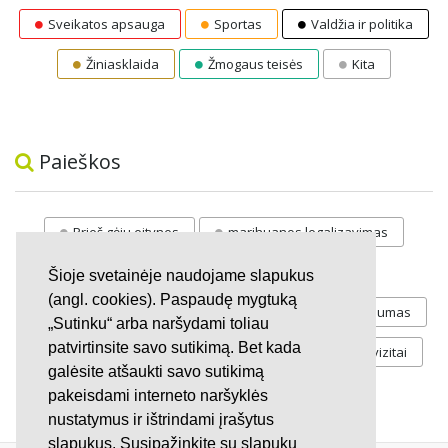
Sveikatos apsauga
Sportas
Valdžia ir politika
Žiniasklaida
Žmogaus teisės
Kita
Paieškos
Prieš gėju eitynes
marihuanos legalizavimas
STOP
vaiku atemimas
Šioje svetainėje naudojame slapukus
(angl. cookies). Paspaudę mygtuką
Pilnos moksleivių vasaros atostogos
referendumas
„Sutinku“ arba naršydami toliau
patvirtinsite savo sutikimą. Bet kada
Keliu
jaunystės
Valandos
Rekvizitai
galėsite atšaukti savo sutikimą
Investicijos
pakeisdami interneto naršyklės
nustatymus ir ištrindami įrašytus
slapukus. Susipažinkite su slapukų