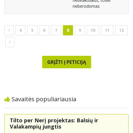
nebeaktualus, todėl
neberodomas
4
5
6
7
8
9
10
11
12
GRĮŽTI Į PETICIJĄ
Savaitės populiariausia
Tilto per Nerį projektas: Balsių ir
Valakampių jungtis