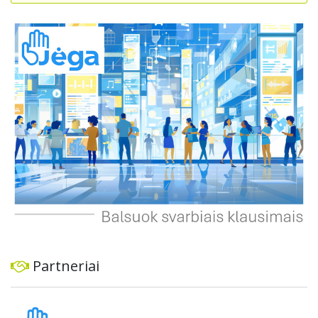
kad projektas buvo pradėtas neinformavus vietos
bendruomenės ir nesilaikant visuomenės dalyvavimo
principų, o parko teritorija patiria negrįžtamą žalą.
Gyventojai pabrėžia, kad parkas yra kultūrinės ir
rekreacinės vertės vieta, todėl tokie pokyčiai kenkia
vietiniams gyventojams ir viešajam interesui. Jie siūlo
svarstyti alternatyvias vietas šunų aikštelei ir reikalauja
visapusiškai atkurti parko aplinką, jei sprendimas neįrengti
aikštelės bus priimtas.
Partneriai