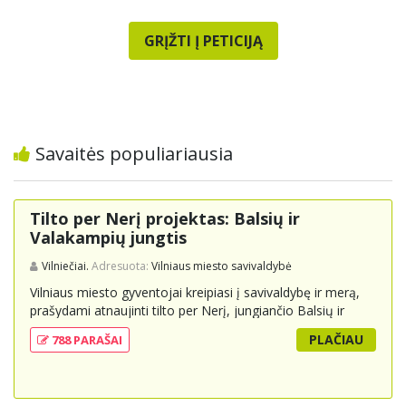
GRĮŽTI Į PETICIJĄ
Savaitės populiariausia
Tilto per Nerį projektas: Balsių ir
Valakampių jungtis
Vilniečiai.
Adresuota:
Vilniaus miesto savivaldybė
Vilniaus miesto gyventojai kreipiasi į savivaldybę ir merą,
prašydami atnaujinti tilto per Nerį, jungiančio Balsių ir
Valakampių kryptis, projektą ir įtraukti jį į miesto
PLAČIAU
788 PARAŠAI
strateginius susisiekimo planus. Šis tiltas ne tik padėtų
sumažinti eismo spūstis ir sutrumpintų keliones, bet ir
skatintų tvarią miesto plėtrą bei darnų judumą,
suteikdamas daugiau susisiekimo galimybių tiek