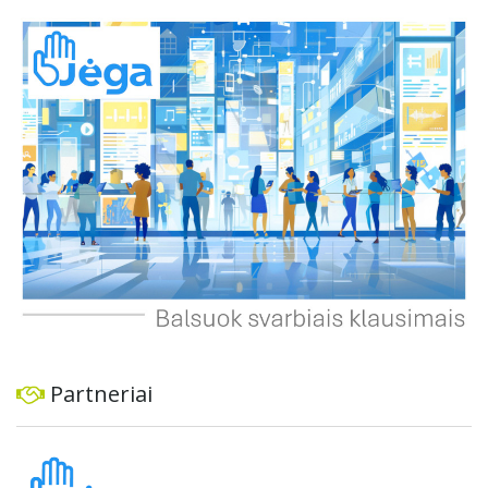
automobiliams, tiek viešajam transportui, pėstiesiems ir
dviratininkams. Gyventojai ragina atlikti techninę,
ekonominę ir transporto analizę, organizuoti viešas
konsultacijas ir integruoti projektą į ilgalaikius miesto
planus, siekiant užtikrinti transporto sistemos patikimumą
ir prisitaikymą prie sparčiai augančio miesto poreikių.
Partneriai