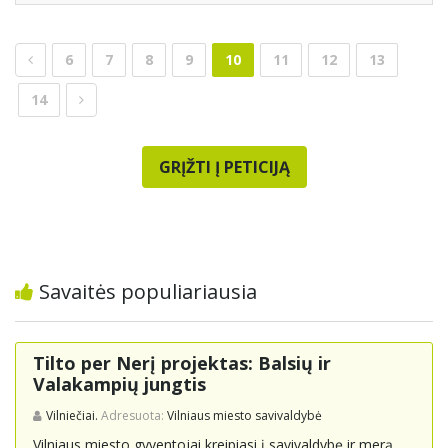
6
7
8
9
10
11
12
13
14
GRĮŽTI Į PETICIJĄ
Savaitės populiariausia
Tilto per Nerį projektas: Balsių ir
Valakampių jungtis
Vilniečiai.
Adresuota:
Vilniaus miesto savivaldybė
Vilniaus miesto gyventojai kreipiasi į savivaldybę ir merą,