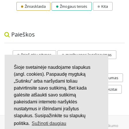
Žiniasklaida
Žmogaus teisės
Kita
Paieškos
Prieš gėju eitynes
marihuanos legalizavimas
STOP
vaiku atemimas
Šioje svetainėje naudojame slapukus
(angl. cookies). Paspaudę mygtuką
Pilnos moksleivių vasaros atostogos
referendumas
„Sutinku“ arba naršydami toliau
patvirtinsite savo sutikimą. Bet kada
Keliu
jaunystės
Valandos
Rekvizitai
galėsite atšaukti savo sutikimą
Investicijos
pakeisdami interneto naršyklės
nustatymus ir ištrindami įrašytus
slapukus. Susipažinkite su slapukų
politika.
Sužinoti daugiau
© 2007 - 2026 Ne pelno siekianti organizacija VŠĮ "Pilietiškumo