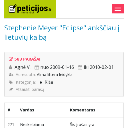
Togg
navig
Stephenie Meyer "Eclipse" ankščiau į
lietuvių kalbą
583 PARAŠAI
Agnė V.
nuo 2009-01-16
iki 2010-02-01
Adresuota:
Alma littera leidykla
Kita
Kategorija:
Atšaukti parašą
#
Vardas
Komentaras
271
Neskelbiama
Šis įrašas yra