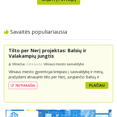
Savaitės populiariausia
Tilto per Nerį projektas: Balsių ir
Valakampių jungtis
Vilniečiai.
Adresuota:
Vilniaus miesto savivaldybė
Vilniaus miesto gyventojai kreipiasi į savivaldybę ir merą,
prašydami atnaujinti tilto per Nerį, jungiančio Balsių ir
Valakampių kryptis, projektą ir įtraukti jį į miesto
PLAČIAU
787 PARAŠAI
strateginius susisiekimo planus. Šis tiltas ne tik padėtų
sumažinti eismo spūstis ir sutrumpintų keliones, bet ir
skatintų tvarią miesto plėtrą bei darnų judumą,
suteikdamas daugiau susisiekimo galimybių tiek
automobiliams, tiek viešajam transportui, pėstiesiems ir
dviratininkams. Gyventojai ragina atlikti techninę,