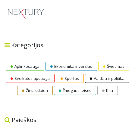
Kategorijos
Aplinkosauga
Ekonomika ir verslas
Švietimas
Sveikatos apsauga
Sportas
Valdžia ir politika
Žiniasklaida
Žmogaus teisės
Kita
Paieškos