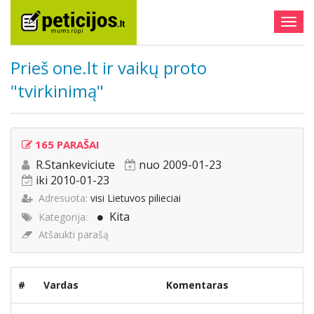
Togg
navig
Prieš one.lt ir vaikų proto
"tvirkinimą"
165 PARAŠAI
R.Stankeviciute
nuo 2009-01-23
iki 2010-01-23
Adresuota:
visi Lietuvos pilieciai
Kita
Kategorija:
Atšaukti parašą
#
Vardas
Komentaras