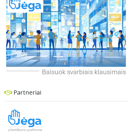
ekonominę ir transporto analizę, organizuoti viešas
konsultacijas ir integruoti projektą į ilgalaikius miesto
planus, siekiant užtikrinti transporto sistemos patikimumą
ir prisitaikymą prie sparčiai augančio miesto poreikių.
Partneriai