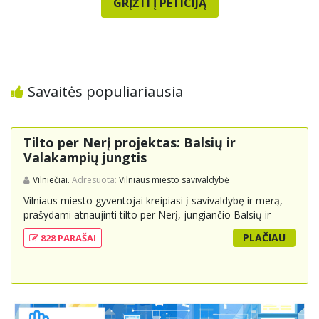
GRĮŽTI Į PETICIJĄ
Savaitės populiariausia
Tilto per Nerį projektas: Balsių ir
Valakampių jungtis
Vilniečiai.
Adresuota:
Vilniaus miesto savivaldybė
Vilniaus miesto gyventojai kreipiasi į savivaldybę ir merą,
prašydami atnaujinti tilto per Nerį, jungiančio Balsių ir
Valakampių kryptis, projektą ir įtraukti jį į miesto
PLAČIAU
828 PARAŠAI
strateginius susisiekimo planus. Šis tiltas ne tik padėtų
sumažinti eismo spūstis ir sutrumpintų keliones, bet ir
skatintų tvarią miesto plėtrą bei darnų judumą,
suteikdamas daugiau susisiekimo galimybių tiek
automobiliams, tiek viešajam transportui, pėstiesiems ir
dviratininkams. Gyventojai ragina atlikti techninę,