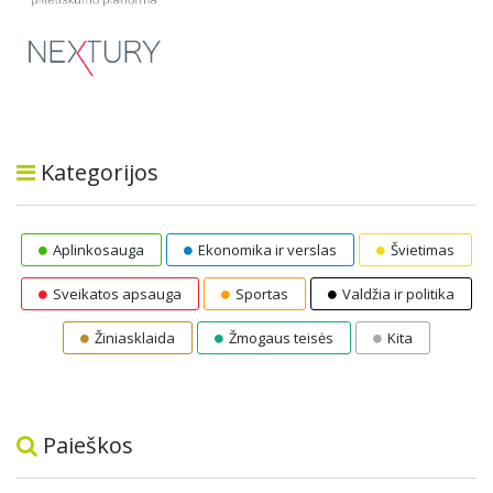
Kategorijos
Aplinkosauga
Ekonomika ir verslas
Švietimas
Sveikatos apsauga
Sportas
Valdžia ir politika
Žiniasklaida
Žmogaus teisės
Kita
Paieškos