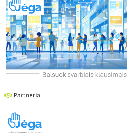
ekonominę ir transporto analizę, organizuoti viešas
konsultacijas ir integruoti projektą į ilgalaikius miesto
planus, siekiant užtikrinti transporto sistemos patikimumą
ir prisitaikymą prie sparčiai augančio miesto poreikių.
Partneriai