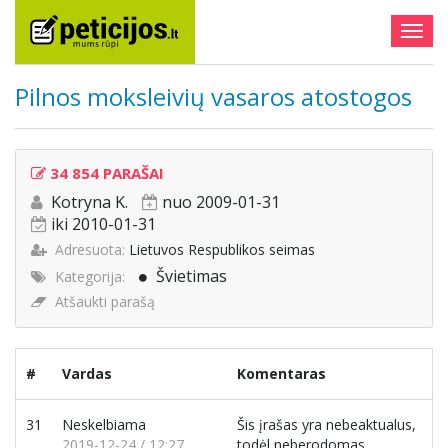
Togg
navig
Pilnos moksleivių vasaros atostogos
34 854 PARAŠAI
Kotryna K.
nuo 2009-01-31
iki 2010-01-31
Adresuota:
Lietuvos Respublikos seimas
Švietimas
Kategorija:
Atšaukti parašą
#
Vardas
Komentaras
31
Neskelbiama
Šis įrašas yra nebeaktualus,
2019-12-24 / 12:27
todėl neberodomas