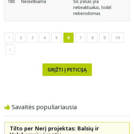
180
Neskelbiama
Šis įrašas yra
nebeaktualus, todėl
neberodomas
2
3
4
5
6
7
8
9
10
GRĮŽTI Į PETICIJĄ
Savaitės populiariausia
Tilto per Nerį projektas: Balsių ir