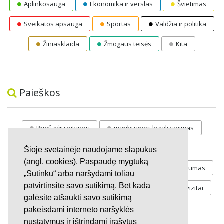
Aplinkosauga
Ekonomika ir verslas
Švietimas
Sveikatos apsauga
Sportas
Valdžia ir politika
Žiniasklaida
Žmogaus teisės
Kita
Paieškos
Prieš gėju eitynes
marihuanos legalizavimas
STOP
vaiku atemimas
Šioje svetainėje naudojame slapukus
(angl. cookies). Paspaudę mygtuką
Pilnos moksleivių vasaros atostogos
referendumas
„Sutinku“ arba naršydami toliau
patvirtinsite savo sutikimą. Bet kada
Keliu
jaunystės
Valandos
Rekvizitai
galėsite atšaukti savo sutikimą
Investicijos
pakeisdami interneto naršyklės
nustatymus ir ištrindami įrašytus