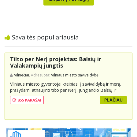
Savaitės populiariausia
Tilto per Nerį projektas: Balsių ir
Valakampių jungtis
Vilniečiai.
Adresuota:
Vilniaus miesto savivaldybė
Vilniaus miesto gyventojai kreipiasi į savivaldybę ir merą,
prašydami atnaujinti tilto per Nerį, jungiančio Balsių ir
Valakampių kryptis, projektą ir įtraukti jį į miesto
PLAČIAU
855 PARAŠAI
strateginius susisiekimo planus. Šis tiltas ne tik padėtų
sumažinti eismo spūstis ir sutrumpintų keliones, bet ir
skatintų tvarią miesto plėtrą bei darnų judumą,
suteikdamas daugiau susisiekimo galimybių tiek
automobiliams, tiek viešajam transportui, pėstiesiems ir
dviratininkams. Gyventojai ragina atlikti techninę,