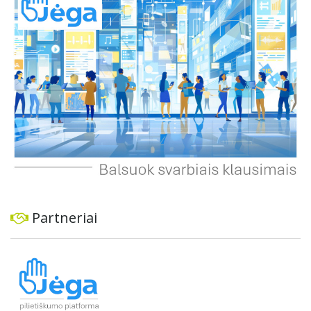
ekonominę ir transporto analizę, organizuoti viešas
konsultacijas ir integruoti projektą į ilgalaikius miesto
planus, siekiant užtikrinti transporto sistemos patikimumą
ir prisitaikymą prie sparčiai augančio miesto poreikių.
Partneriai