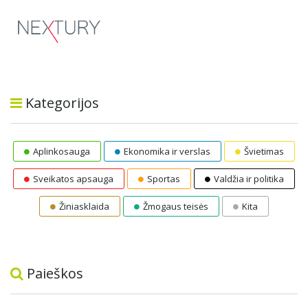
Kategorijos
Aplinkosauga
Ekonomika ir verslas
Švietimas
Sveikatos apsauga
Sportas
Valdžia ir politika
Žiniasklaida
Žmogaus teisės
Kita
Paieškos