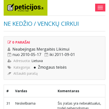
Togg
navig
NE KEDŽIO / VENCKŲ CIRKUI
0 PARAŠAI
Neabejingas Mergaitės Likimui
nuo 2010-05-17
iki 2011-09-01
Adresuota:
Lietuva
Žmogaus teisės
Kategorija:
Atšaukti parašą
#
Vardas
Komentaras
31
Neskelbiama
Šis įrašas yra nebeaktualus,
todėl neberodomas