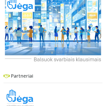
ekonominę ir transporto analizę, organizuoti viešas
konsultacijas ir integruoti projektą į ilgalaikius miesto
planus, siekiant užtikrinti transporto sistemos patikimumą
ir prisitaikymą prie sparčiai augančio miesto poreikių.
Partneriai