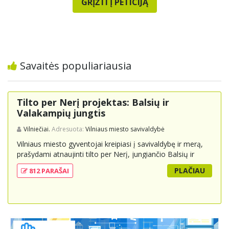
GRĮŽTI Į PETICIJĄ
Savaitės populiariausia
Tilto per Nerį projektas: Balsių ir
Valakampių jungtis
Vilniečiai.
Adresuota:
Vilniaus miesto savivaldybė
Vilniaus miesto gyventojai kreipiasi į savivaldybę ir merą,
prašydami atnaujinti tilto per Nerį, jungiančio Balsių ir
Valakampių kryptis, projektą ir įtraukti jį į miesto
PLAČIAU
812 PARAŠAI
strateginius susisiekimo planus. Šis tiltas ne tik padėtų
sumažinti eismo spūstis ir sutrumpintų keliones, bet ir
skatintų tvarią miesto plėtrą bei darnų judumą,
suteikdamas daugiau susisiekimo galimybių tiek
automobiliams, tiek viešajam transportui, pėstiesiems ir
dviratininkams. Gyventojai ragina atlikti techninę,