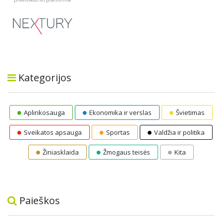
Kategorijos
Aplinkosauga
Ekonomika ir verslas
Švietimas
Sveikatos apsauga
Sportas
Valdžia ir politika
Žiniasklaida
Žmogaus teisės
Kita
Paieškos