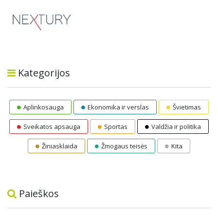
Kategorijos
Aplinkosauga
Ekonomika ir verslas
Švietimas
Sveikatos apsauga
Sportas
Valdžia ir politika
Žiniasklaida
Žmogaus teisės
Kita
Paieškos