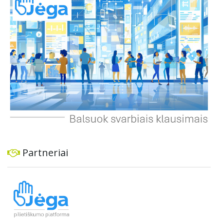
ekonominę ir transporto analizę, organizuoti viešas
konsultacijas ir integruoti projektą į ilgalaikius miesto
planus, siekiant užtikrinti transporto sistemos patikimumą
ir prisitaikymą prie sparčiai augančio miesto poreikių.
Partneriai