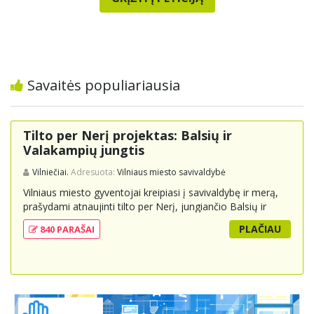
Savaitės populiariausia
Tilto per Nerį projektas: Balsių ir
Valakampių jungtis
Vilniečiai.
Adresuota:
Vilniaus miesto savivaldybė
Vilniaus miesto gyventojai kreipiasi į savivaldybę ir merą,
prašydami atnaujinti tilto per Nerį, jungiančio Balsių ir
Valakampių kryptis, projektą ir įtraukti jį į miesto
PLAČIAU
840 PARAŠAI
strateginius susisiekimo planus. Šis tiltas ne tik padėtų
sumažinti eismo spūstis ir sutrumpintų keliones, bet ir
skatintų tvarią miesto plėtrą bei darnų judumą,
suteikdamas daugiau susisiekimo galimybių tiek
automobiliams, tiek viešajam transportui, pėstiesiems ir
dviratininkams. Gyventojai ragina atlikti techninę,