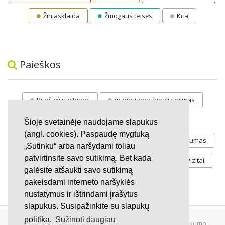
Žiniasklaida
Žmogaus teisės
Kita
Paieškos
Prieš gėju eitynes
marihuanos legalizavimas
STOP
vaiku atemimas
Šioje svetainėje naudojame slapukus
(angl. cookies). Paspaudę mygtuką
Pilnos moksleivių vasaros atostogos
referendumas
„Sutinku“ arba naršydami toliau
patvirtinsite savo sutikimą. Bet kada
Keliu
jaunystės
Valandos
Rekvizitai
galėsite atšaukti savo sutikimą
Investicijos
pakeisdami interneto naršyklės
nustatymus ir ištrindami įrašytus
slapukus. Susipažinkite su slapukų
politika.
Sužinoti daugiau
© 2007 - 2026 Ne pelno siekianti organizacija VŠĮ "Pilietiškumo