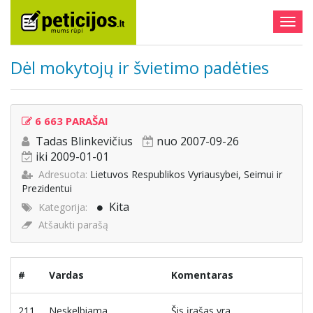
Togg
navig
Dėl mokytojų ir švietimo padėties
6 663 PARAŠAI
Tadas Blinkevičius
nuo 2007-09-26
iki 2009-01-01
Adresuota:
Lietuvos Respublikos Vyriausybei, Seimui ir
Prezidentui
Kita
Kategorija:
Atšaukti parašą
#
Vardas
Komentaras
211
Neskelbiama
Šis įrašas yra