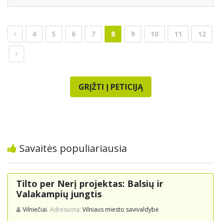
4
5
6
7
8
9
10
11
12
GRĮŽTI Į PETICIJĄ
Savaitės populiariausia
Tilto per Nerį projektas: Balsių ir
Valakampių jungtis
Vilniečiai.
Adresuota:
Vilniaus miesto savivaldybė