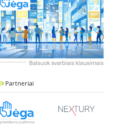
dviratininkams. Gyventojai ragina atlikti techninę,
ekonominę ir transporto analizę, organizuoti
viešas konsultacijas ir integruoti projektą į
ilgalaikius miesto planus, siekiant užtikrinti
transporto sistemos patikimumą ir prisitaikymą
prie sparčiai augančio miesto poreikių.
Partneriai