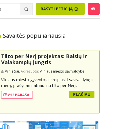
RAŠYTI PETICIJĄ
Savaitės populiariausia
Tilto per Nerį projektas: Balsių ir
Valakampių jungtis
Vilniečiai.
Adresuota:
Vilniaus miesto savivaldybė
Vilniaus miesto gyventojai kreipiasi į savivaldybę ir
merą, prašydami atnaujinti tilto per Nerį,
jungiančio Balsių ir Valakampių kryptis, projektą ir
PLAČIAU
812 PARAŠAI
įtraukti jį į miesto strateginius susisiekimo planus.
Šis tiltas ne tik padėtų sumažinti eismo spūstis ir
sutrumpintų keliones, bet ir skatintų tvarią miesto
plėtrą bei darnų judumą, suteikdamas daugiau
susisiekimo galimybių tiek automobiliams, tiek
viešajam transportui, pėstiesiems ir