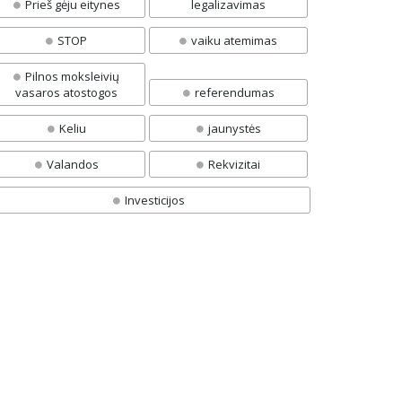
Prieš gėju eitynes
legalizavimas
STOP
vaiku atemimas
Pilnos moksleivių
vasaros atostogos
referendumas
Keliu
jaunystės
Valandos
Rekvizitai
Investicijos