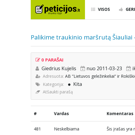
VISOS
GERI
Palikime traukinio maršrutą Šiauliai 
0 PARAŠAI
Giedrius Kujelis
nuo 2011-03-23
i
Adresuota:
AB “Lietuvos geležinkeliai“ ir Rokiš
Kita
Kategorija:
Atšaukti parašą
#
Vardas
Komentaras
481
Neskelbiama
Šis įrašas yr