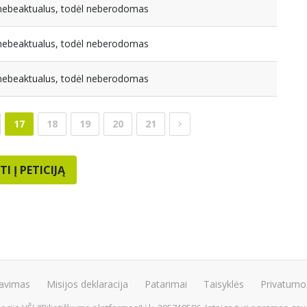
a nebeaktualus, todėl neberodomas
a nebeaktualus, todėl neberodomas
a nebeaktualus, todėl neberodomas
17
18
19
20
21
TI Į PETICIJĄ
avimas
Misijos deklaracija
Patarimai
Taisyklės
Privatumo 