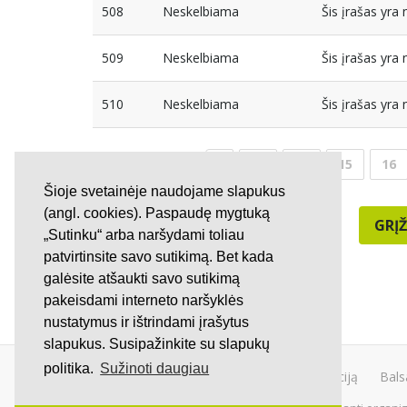
508
Neskelbiama
Šis įrašas yr
509
Neskelbiama
Šis įrašas yr
510
Neskelbiama
Šis įrašas yr
13
14
15
16
Šioje svetainėje naudojame slapukus
(angl. cookies). Paspaudę mygtuką
GRĮŽ
„Sutinku“ arba naršydami toliau
patvirtinsite savo sutikimą. Bet kada
galėsite atšaukti savo sutikimą
pakeisdami interneto naršyklės
nustatymus ir ištrindami įrašytus
slapukus. Susipažinkite su slapukų
politika.
Sužinoti daugiau
Kurti peticiją
Bals