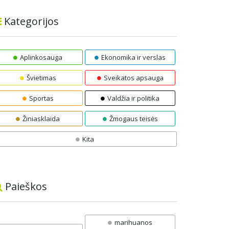
Kategorijos
Aplinkosauga
Ekonomika ir verslas
Švietimas
Sveikatos apsauga
Sportas
Valdžia ir politika
Žiniasklaida
Žmogaus teisės
Kita
Paieškos
marihuanos