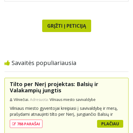
GRĮŽTI Į PETICIJĄ
Savaitės populiariausia
Tilto per Nerį projektas: Balsių ir
Valakampių jungtis
Vilniečiai.
Adresuota:
Vilniaus miesto savivaldybė
Vilniaus miesto gyventojai kreipiasi į savivaldybę ir merą,
prašydami atnaujinti tilto per Nerį, jungiančio Balsių ir
Valakampių kryptis, projektą ir įtraukti jį į miesto
PLAČIAU
788 PARAŠAI
strateginius susisiekimo planus. Šis tiltas ne tik padėtų
sumažinti eismo spūstis ir sutrumpintų keliones, bet ir