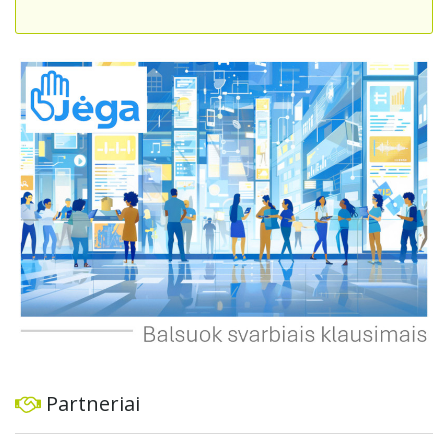
skatintų tvarią miesto plėtrą bei darnų judumą,
suteikdamas daugiau susisiekimo galimybių tiek
automobiliams, tiek viešajam transportui, pėstiesiems ir
dviratininkams. Gyventojai ragina atlikti techninę,
ekonominę ir transporto analizę, organizuoti viešas
konsultacijas ir integruoti projektą į ilgalaikius miesto
planus, siekiant užtikrinti transporto sistemos patikimumą
ir prisitaikymą prie sparčiai augančio miesto poreikių.
Partneriai